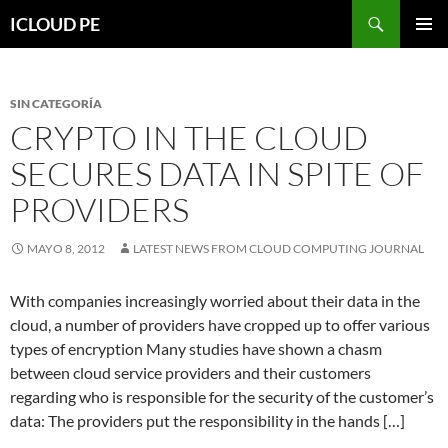
Saltar
Buscar
ICLOUD PE
hacia
MENÚ
el
PRIMAR
contenido
SIN CATEGORÍA
CRYPTO IN THE CLOUD
SECURES DATA IN SPITE OF
PROVIDERS
MAYO 8, 2012
LATEST NEWS FROM CLOUD COMPUTING JOURNAL
With companies increasingly worried about their data in the
cloud, a number of providers have cropped up to offer various
types of encryption Many studies have shown a chasm
between cloud service providers and their customers
regarding who is responsible for the security of the customer’s
data: The providers put the responsibility in the hands […]