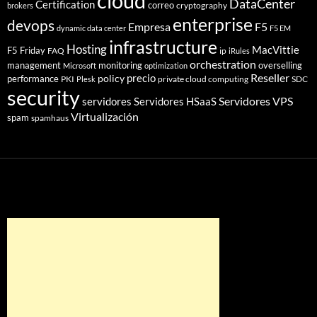
cloud
DataCenter
Certification
correo
cryptography
brokers
enterprise
devops
Empresa
F5
dynamic data center
F5 EM
infrastructure
Hosting
MacVittie
F5 Friday
FAQ
ip
iRules
orchestration
management
monitoring
overselling
Microsoft
optimization
Reseller
policy
precio
performance
PKI
private cloud computing
SDC
Plesk
security
Servidores VPS
servidores
Servidores HSaaS
Virtualización
spam
spamhaus