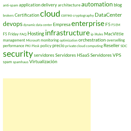
automation
application delivery
blog
architecture
anti-spam
cloud
DataCenter
Certification
correo
cryptography
brokers
enterprise
devops
Empresa
F5
dynamic data center
F5 EM
infrastructure
Hosting
MacVittie
F5 Friday
FAQ
ip
iRules
orchestration
management
monitoring
overselling
Microsoft
optimization
Reseller
policy
precio
performance
PKI
private cloud computing
SDC
Plesk
security
Servidores VPS
servidores
Servidores HSaaS
Virtualización
spam
spamhaus