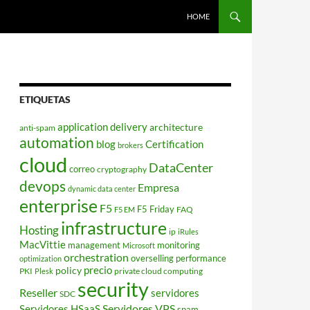
HOME
ETIQUETAS
application delivery
architecture
anti-spam
automation
blog
Certification
brokers
cloud
DataCenter
correo
cryptography
devops
Empresa
dynamic data center
enterprise
F5
F5 Friday
FAQ
F5 EM
infrastructure
Hosting
ip
iRules
MacVittie
management
monitoring
Microsoft
orchestration
overselling
performance
optimization
policy
precio
PKI
private cloud computing
Plesk
security
Reseller
servidores
SDC
Servidores VPS
Servidores HSaaS
spam