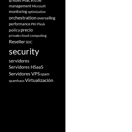
MacVittie
ip
iRules
management
Microsoft
monitoring
optimization
orchestration
overselling
performance
PKI
Plesk
policy
precio
private cloud computing
Reseller
SDC
security
servidores
Servidores HSaaS
Servidores VPS
spam
Virtualización
spamhaus