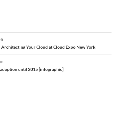
or
OR
 Architecting Your Cloud at Cloud Expo New York
TE
adoption until 2015 [infographic]