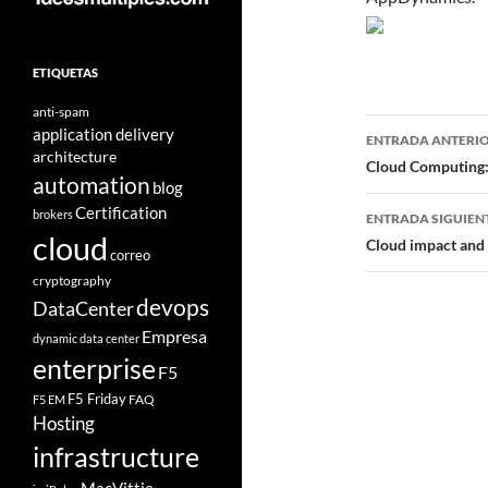
ETIQUETAS
anti-spam
Navegad
application delivery
ENTRADA ANTERI
architecture
de
Cloud Computing:
automation
blog
entradas
Certification
brokers
ENTRADA SIGUIEN
cloud
Cloud impact and 
correo
cryptography
devops
DataCenter
Empresa
dynamic data center
enterprise
F5
F5 Friday
FAQ
F5 EM
Hosting
infrastructure