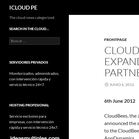
Buscar
ICLOUD PE
Saltar
The cloud news categorized.
hacia
SEARCH IN THE CLOUD…
el
Buscar:
FRONTPAGE
contenido
CLOUD
EXPAN
SERVIDORES PRIVADOS
PARTN
Monitorizados, administrados,
con intervención rápida y
servicio técnico 24×7.
JUNIO 6, 2012
6th June 2012
HOSTING PROFESIONAL
CloudBees, the J
Servicio exclusivo para
empresas, con intervención
announced the ad
rápida y servicio técnico 24x7.
to the CloudBee
AppDynamics.