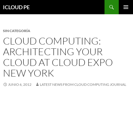
Saltar
Buscar
ICLOUD PE
hacia
MENÚ
el
PRIMAR
contenido
SIN CATEGORÍA
CLOUD COMPUTING:
ARCHITECTING YOUR
CLOUD AT CLOUD EXPO
NEW YORK
JUNIO 6, 2012
LATEST NEWS FROM CLOUD COMPUTING JOURNAL