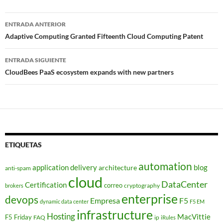
Navegador
ENTRADA ANTERIOR
de
Adaptive Computing Granted Fifteenth Cloud Computing Patent
entradas
ENTRADA SIGUIENTE
CloudBees PaaS ecosystem expands with new partners
ETIQUETAS
automation
application delivery
blog
architecture
anti-spam
cloud
DataCenter
Certification
correo
cryptography
brokers
enterprise
devops
Empresa
F5
dynamic data center
F5 EM
infrastructure
Hosting
MacVittie
F5 Friday
FAQ
ip
iRules