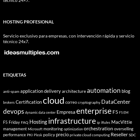
técnico 24×7.
HOSTING PROFESIONAL
Servicio exclusivo para empresas, con intervención rápida y servicio
técnico 24x7.
ETIQUETAS
automation
application delivery
blog
architecture
anti-spam
cloud
DataCenter
Certification
correo
cryptography
brokers
enterprise
devops
Empresa
F5
dynamic data center
F5 EM
infrastructure
Hosting
MacVittie
F5 Friday
FAQ
ip
iRules
orchestration
management
monitoring
overselling
Microsoft
optimization
Reseller
policy
precio
performance
PKI
private cloud computing
SDC
Plesk