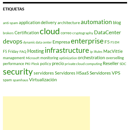
ETIQUETAS
automation
application delivery
blog
architecture
anti-spam
cloud
DataCenter
Certification
correo
cryptography
brokers
enterprise
devops
Empresa
F5
dynamic data center
F5 EM
infrastructure
Hosting
MacVittie
F5 Friday
FAQ
ip
iRules
orchestration
management
monitoring
overselling
Microsoft
optimization
Reseller
policy
precio
performance
PKI
private cloud computing
SDC
Plesk
security
Servidores VPS
servidores
Servidores HSaaS
Virtualización
spam
spamhaus