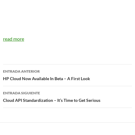
read more
Navegador
ENTRADA ANTERIOR
de
HP Cloud Now Available In Beta – A First Look
entradas
ENTRADA SIGUIENTE
Cloud API Standardization – It’s Time to Get Serious