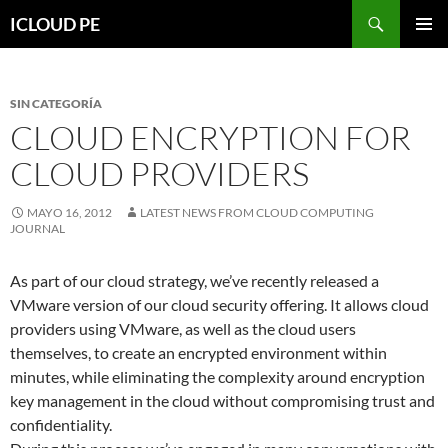
Saltar
Buscar
ICLOUD PE
hacia
MENÚ
el
PRIMAR
contenido
SIN CATEGORÍA
CLOUD ENCRYPTION FOR
CLOUD PROVIDERS
MAYO 16, 2012
LATEST NEWS FROM CLOUD COMPUTING
JOURNAL
As part of our cloud strategy, we’ve recently released a
VMware version of our cloud security offering. It allows cloud
providers using VMware, as well as the cloud users
themselves, to create an encrypted environment within
minutes, while eliminating the complexity around encryption
key management in the cloud without compromising trust and
confidentiality.