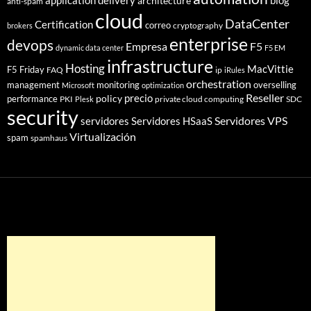
application delivery
blog
architecture
anti-spam
cloud
DataCenter
Certification
correo
cryptography
brokers
enterprise
devops
Empresa
F5
dynamic data center
F5 EM
infrastructure
Hosting
MacVittie
F5 Friday
FAQ
ip
iRules
orchestration
management
monitoring
overselling
Microsoft
optimization
Reseller
policy
precio
performance
PKI
private cloud computing
SDC
Plesk
security
Servidores VPS
servidores
Servidores HSaaS
Virtualización
spam
spamhaus