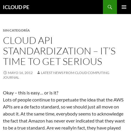
Saltar
Buscar
ICLOUD PE
hacia
MENÚ
el
PRIMAR
contenido
SIN CATEGORÍA
CLOUD API
STANDARDIZATION – IT’S
TIME TO GET SERIOUS
MAYO 16, 2012
LATEST NEWS FROM CLOUD COMPUTING
JOURNAL
Okay – this is easy… or is it?
Lots of people continue to perpetuate the idea that the AWS
APIs are a de facto standard, so we should just all move on
about it. At the same time, everybody seems to acknowledge
the fact that Amazon has never ever indicated that they want
to be a true standard. Are we reallyIn fact, they have played