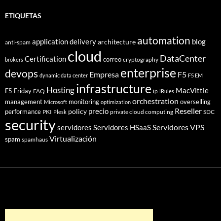
ETIQUETAS
automation
application delivery
blog
architecture
anti-spam
cloud
DataCenter
Certification
correo
cryptography
brokers
enterprise
devops
Empresa
F5
dynamic data center
F5 EM
infrastructure
Hosting
MacVittie
F5 Friday
FAQ
ip
iRules
orchestration
management
monitoring
overselling
Microsoft
optimization
Reseller
policy
precio
performance
PKI
private cloud computing
SDC
Plesk
security
Servidores VPS
servidores
Servidores HSaaS
Virtualización
spam
spamhaus