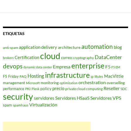
ETIQUETAS
automation
application delivery
blog
architecture
anti-spam
cloud
DataCenter
Certification
correo
cryptography
brokers
enterprise
devops
Empresa
F5
dynamic data center
F5 EM
infrastructure
Hosting
MacVittie
F5 Friday
FAQ
ip
iRules
orchestration
management
monitoring
overselling
Microsoft
optimization
Reseller
policy
precio
performance
PKI
private cloud computing
SDC
Plesk
security
Servidores VPS
servidores
Servidores HSaaS
Virtualización
spam
spamhaus