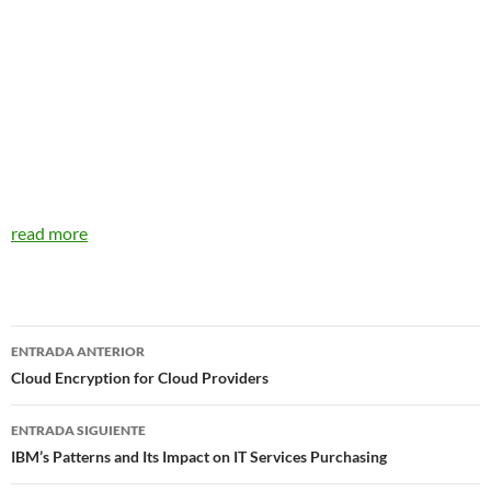
read more
Navegador
ENTRADA ANTERIOR
de
Cloud Encryption for Cloud Providers
entradas
ENTRADA SIGUIENTE
IBM’s Patterns and Its Impact on IT Services Purchasing