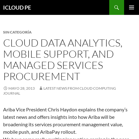
Saltar
Buscar
ICLOUD PE
hacia
MENÚ
el
PRIMAR
contenido
SIN CATEGORÍA
CLOUD DATA ANALYTICS,
MOBILE SUPPORT, AND
MANAGED SERVICES
PROCUREMENT
MAYO 28, 2013
LATEST NEWS FROM CLOUD COMPUTING
JOURNAL
Ariba Vice President Chris Haydon explains the company’s
latest news and offers insights into how Ariba will be
broadening its services procurement management value,
mobile push, and AribaPay rollout.