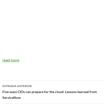
read more
Navegador
ENTRADA ANTERIOR
de
Five ways CIOs can prepare for the cloud: Lessons learned from
ServiceNow
entradas