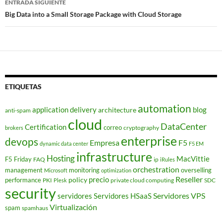
ENTRADA SIGUIENTE
Big Data into a Small Storage Package with Cloud Storage
ETIQUETAS
automation
application delivery
blog
architecture
anti-spam
cloud
DataCenter
Certification
correo
cryptography
brokers
enterprise
devops
Empresa
F5
dynamic data center
F5 EM
infrastructure
Hosting
MacVittie
F5 Friday
FAQ
ip
iRules
orchestration
management
monitoring
overselling
Microsoft
optimization
Reseller
policy
precio
performance
PKI
private cloud computing
SDC
Plesk
security
Servidores VPS
servidores
Servidores HSaaS
Virtualización
spam
spamhaus