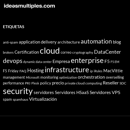
ETIQUETAS
automation
application delivery
blog
architecture
anti-spam
cloud
DataCenter
Certification
correo
cryptography
brokers
enterprise
devops
Empresa
F5
dynamic data center
F5 EM
infrastructure
Hosting
MacVittie
F5 Friday
FAQ
ip
iRules
orchestration
management
monitoring
overselling
Microsoft
optimization
Reseller
policy
precio
performance
PKI
private cloud computing
SDC
Plesk
security
Servidores VPS
servidores
Servidores HSaaS
Virtualización
spam
spamhaus