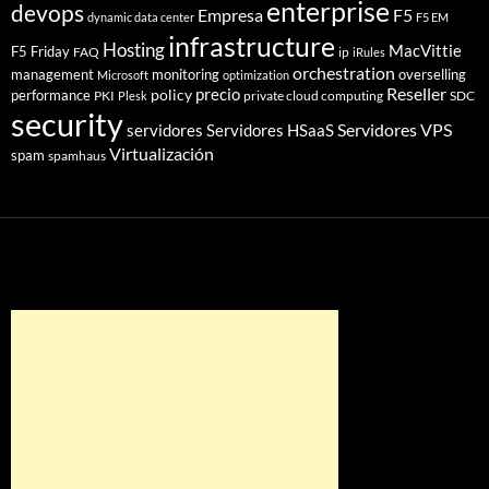
enterprise
devops
Empresa
F5
dynamic data center
F5 EM
infrastructure
Hosting
MacVittie
F5 Friday
FAQ
ip
iRules
orchestration
management
monitoring
overselling
Microsoft
optimization
Reseller
policy
precio
performance
PKI
private cloud computing
SDC
Plesk
security
Servidores VPS
servidores
Servidores HSaaS
Virtualización
spam
spamhaus