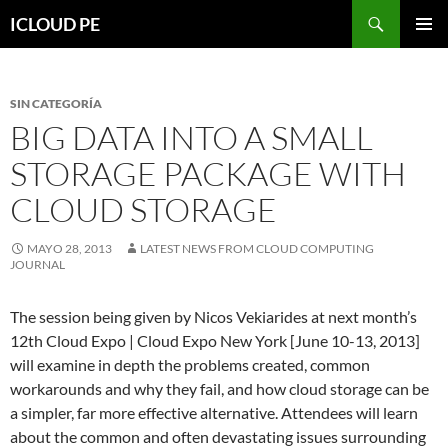
Saltar
Buscar
ICLOUD PE
hacia
MENÚ
el
PRIMAR
contenido
SIN CATEGORÍA
BIG DATA INTO A SMALL
STORAGE PACKAGE WITH
CLOUD STORAGE
MAYO 28, 2013
LATEST NEWS FROM CLOUD COMPUTING
JOURNAL
The session being given by Nicos Vekiarides at next month’s
12th Cloud Expo | Cloud Expo New York [June 10-13, 2013]
will examine in depth the problems created, common
workarounds and why they fail, and how cloud storage can be
a simpler, far more effective alternative. Attendees will learn
about the common and often devastating issues surrounding