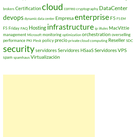
cloud
DataCenter
Certification
correo
cryptography
brokers
enterprise
devops
Empresa
F5
dynamic data center
F5 EM
infrastructure
Hosting
MacVittie
F5 Friday
FAQ
ip
iRules
orchestration
management
monitoring
overselling
Microsoft
optimization
Reseller
policy
precio
performance
PKI
private cloud computing
SDC
Plesk
security
Servidores VPS
servidores
Servidores HSaaS
Virtualización
spam
spamhaus