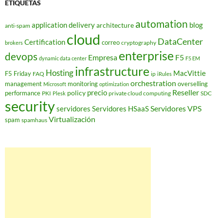
ETIQUETAS
automation
application delivery
blog
architecture
anti-spam
cloud
DataCenter
Certification
correo
cryptography
brokers
enterprise
devops
Empresa
F5
dynamic data center
F5 EM
infrastructure
Hosting
MacVittie
F5 Friday
FAQ
ip
iRules
orchestration
management
monitoring
overselling
Microsoft
optimization
Reseller
policy
precio
performance
PKI
private cloud computing
SDC
Plesk
security
Servidores VPS
servidores
Servidores HSaaS
Virtualización
spam
spamhaus