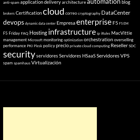
automation
application delivery
blog
architecture
anti-spam
cloud
DataCenter
Certification
correo
cryptography
brokers
enterprise
devops
Empresa
F5
dynamic data center
F5 EM
infrastructure
Hosting
MacVittie
F5 Friday
FAQ
ip
iRules
orchestration
management
monitoring
overselling
Microsoft
optimization
Reseller
policy
precio
performance
PKI
private cloud computing
SDC
Plesk
security
Servidores VPS
servidores
Servidores HSaaS
Virtualización
spam
spamhaus