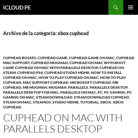
Saltar
Buscar
ICLOUD PE
hacia
MENÚ
el
PRIMAR
contenido
Archivo de la categoría: xbox cuphead
CUPHEAD BOSSES
,
CUPHEAD GAME
,
CUPHEAD GAME ON MAC
,
CUPHEAD
MAC SUPPORT
,
CUPHEAD MUGMAN
,
CUPHEAD ON MAC WITH BOOT
CAMP
,
CUPHEAD ON MAC WITH PARALLELS DESKTOP
,
CUPHEAD ON
STEAM
,
CUPHEAD PS4
,
CUPHEAD STUDIO MDHR
,
HOW TO INSTALL
CUPHEAD ON MAC
,
HOW TO PLAY CUPHEAD ON MAC
,
HOW-TO PLAY
CUPHEAD
,
MAC SUPPORT CUPHEAD
,
MICROSOFT CUPHEAD
,
MR
CUPHEAD
,
MR MUGMAN
,
MUGMAN
,
PARALLELS
,
PARALLELS DESKTOP
,
PARALLELS DESKTOP FOR MAC
,
PARALLELS ON MAC
,
PC
,
PC GAMING
,
PC
GAMING ON MAC
,
STEAM DOWNLOAD
,
STEAM DOWNLOAD CUPHEAD
,
STEAM ON MAC
,
STEAMOS
,
STUDIO MDHR
,
TUTORIAL
,
XBOX
,
XBOX
CUPHEAD
CUPHEAD ON MAC WITH
PARALLELS DESKTOP