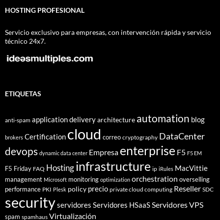
HOSTING PROFESIONAL
Servicio exclusivo para empresas, con intervención rápida y servicio
técnico 24x7.
ETIQUETAS
automation
application delivery
blog
architecture
anti-spam
cloud
DataCenter
Certification
correo
cryptography
brokers
enterprise
devops
Empresa
F5
dynamic data center
F5 EM
infrastructure
Hosting
MacVittie
F5 Friday
FAQ
ip
iRules
orchestration
management
monitoring
overselling
Microsoft
optimization
Reseller
policy
precio
performance
PKI
private cloud computing
SDC
Plesk
security
Servidores VPS
servidores
Servidores HSaaS
Virtualización
spam
spamhaus