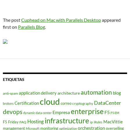
The post
Cuphead on Mac with Parallels Desktop
appeared
first on
Parallels Blog
.
ETIQUETAS
automation
application delivery
blog
architecture
anti-spam
cloud
DataCenter
Certification
correo
cryptography
brokers
enterprise
devops
Empresa
F5
dynamic data center
F5 EM
infrastructure
Hosting
MacVittie
F5 Friday
FAQ
ip
iRules
orchestration
management
monitoring
overselling
Microsoft
optimization