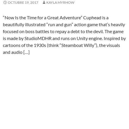
OCTUBRE 19, 2017
KAYLA MYRHOW
“Now Is the Time for a Great Adventure” Cuphead is a
beautifully illustrated “run and gun” action game that’s heavily
focused on boss battles to repay a debt to the devil. The game
is made by StudioMDHR and runs on Unity engine. Inspired by
cartoons of the 1930s (think “Steamboat Willy”), the visuals
and audio […]