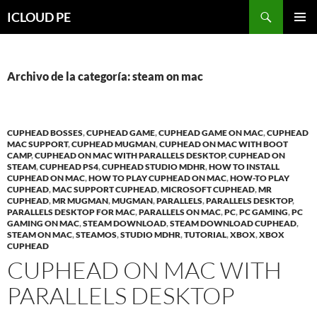
Saltar
Buscar
ICLOUD PE
hacia
MENÚ
el
PRIMAR
contenido
Archivo de la categoría: steam on mac
CUPHEAD BOSSES
,
CUPHEAD GAME
,
CUPHEAD GAME ON MAC
,
CUPHEAD
MAC SUPPORT
,
CUPHEAD MUGMAN
,
CUPHEAD ON MAC WITH BOOT
CAMP
,
CUPHEAD ON MAC WITH PARALLELS DESKTOP
,
CUPHEAD ON
STEAM
,
CUPHEAD PS4
,
CUPHEAD STUDIO MDHR
,
HOW TO INSTALL
CUPHEAD ON MAC
,
HOW TO PLAY CUPHEAD ON MAC
,
HOW-TO PLAY
CUPHEAD
,
MAC SUPPORT CUPHEAD
,
MICROSOFT CUPHEAD
,
MR
CUPHEAD
,
MR MUGMAN
,
MUGMAN
,
PARALLELS
,
PARALLELS DESKTOP
,
PARALLELS DESKTOP FOR MAC
,
PARALLELS ON MAC
,
PC
,
PC GAMING
,
PC
GAMING ON MAC
,
STEAM DOWNLOAD
,
STEAM DOWNLOAD CUPHEAD
,
STEAM ON MAC
,
STEAMOS
,
STUDIO MDHR
,
TUTORIAL
,
XBOX
,
XBOX
CUPHEAD
CUPHEAD ON MAC WITH
PARALLELS DESKTOP