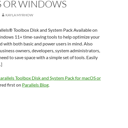
 OR WINDOWS
KAYLA MYRHOW
allels® Toolbox Disk and System Pack Available on
ows 11+ time-saving tools to help optimize your
d with both basic and power users in mind. Also
usiness owners, developers, system administrators,
eed to save space with a simple set of tools. Easily
…]
arallels Toolbox Disk and System Pack for macOS or
ed first on
Parallels Blog
.