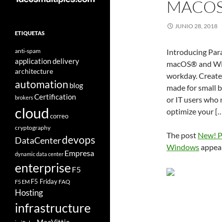
MACOS
JUNIO 28, 2018
ETIQUETAS
anti-spam
Introducing Par
application delivery
macOS® and Wind
architecture
workday. Create
automation
blog
made for small b
Certification
brokers
or IT users who n
cloud
optimize your [
correo
cryptography
The post
New! P
devops
DataCenter
Windows
appear
Empresa
dynamic data center
enterprise
F5
F5 Friday
FAQ
F5 EM
Hosting
infrastructure