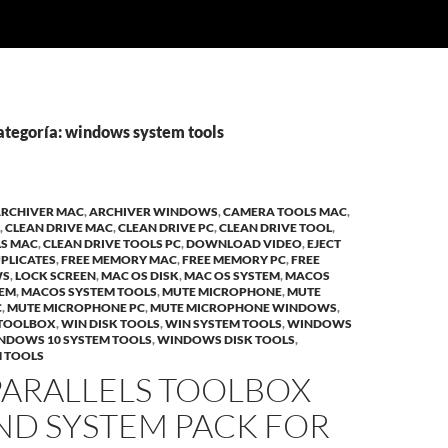
ategoría: windows system tools
RCHIVER MAC
,
ARCHIVER WINDOWS
,
CAMERA TOOLS MAC
,
,
CLEAN DRIVE MAC
,
CLEAN DRIVE PC
,
CLEAN DRIVE TOOL
,
LS MAC
,
CLEAN DRIVE TOOLS PC
,
DOWNLOAD VIDEO
,
EJECT
UPLICATES
,
FREE MEMORY MAC
,
FREE MEMORY PC
,
FREE
WS
,
LOCK SCREEN
,
MAC OS DISK
,
MAC OS SYSTEM
,
MACOS
TEM
,
MACOS SYSTEM TOOLS
,
MUTE MICROPHONE
,
MUTE
C
,
MUTE MICROPHONE PC
,
MUTE MICROPHONE WINDOWS
,
 TOOLBOX
,
WIN DISK TOOLS
,
WIN SYSTEM TOOLS
,
WINDOWS
NDOWS 10 SYSTEM TOOLS
,
WINDOWS DISK TOOLS
,
 TOOLS
PARALLELS TOOLBOX
ND SYSTEM PACK FOR