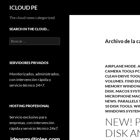
Buscar
ICLOUD PE
Saltar
The cloud news categorized.
hacia
SEARCH IN THE CLOUD…
el
Buscar:
contenido
Archivo de la c
SERVIDORES PRIVADOS
AIRPLANE MODE
,
A
CAMERA TOOLS PC
Monitorizados, administrados,
CLEAN DRIVE TOO
con intervención rápida y
VOLUMES
,
FIND D
servicio técnico 24×7.
MEMORY WINDO
DISK
,
MACOS SYS
MICROPHONE MA
NEWS
,
PARALLELS
HOSTING PROFESIONAL
10 DISK TOOLS
,
WI
WINDOWS SYSTEM
Servicio exclusivo para
NEW! 
empresas, con intervención
rápida y servicio técnico 24x7.
DISK A