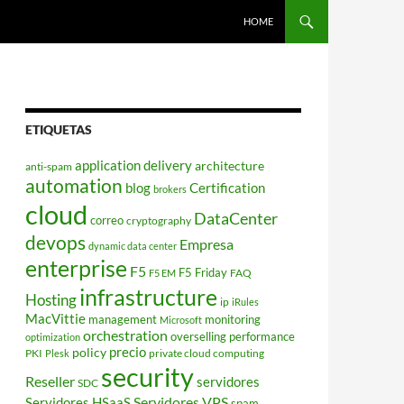
HOME
ETIQUETAS
application delivery
architecture
anti-spam
automation
blog
Certification
brokers
cloud
DataCenter
correo
cryptography
devops
Empresa
dynamic data center
enterprise
F5
F5 Friday
FAQ
F5 EM
infrastructure
Hosting
ip
iRules
MacVittie
management
monitoring
Microsoft
orchestration
overselling
performance
optimization
policy
precio
PKI
private cloud computing
Plesk
security
Reseller
servidores
SDC
Servidores VPS
Servidores HSaaS
spam