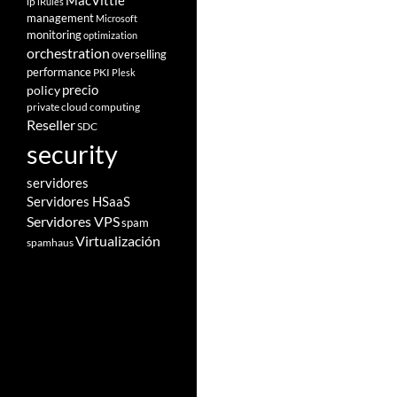
MacVittie
ip
iRules
management
Microsoft
monitoring
optimization
orchestration
overselling
performance
PKI
Plesk
policy
precio
private cloud computing
Reseller
SDC
security
servidores
Servidores HSaaS
Servidores VPS
spam
Virtualización
spamhaus