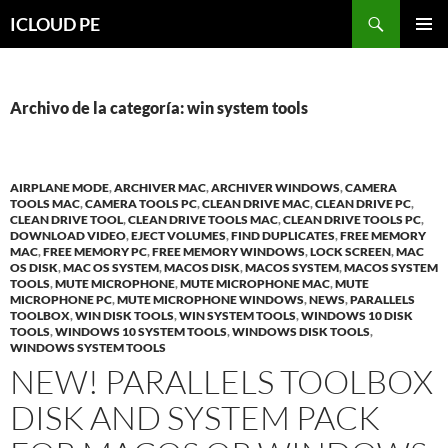
Saltar
Buscar
ICLOUD PE
hacia
MENÚ
el
PRIMAR
contenido
Archivo de la categoría: win system tools
AIRPLANE MODE
,
ARCHIVER MAC
,
ARCHIVER WINDOWS
,
CAMERA
TOOLS MAC
,
CAMERA TOOLS PC
,
CLEAN DRIVE MAC
,
CLEAN DRIVE PC
,
CLEAN DRIVE TOOL
,
CLEAN DRIVE TOOLS MAC
,
CLEAN DRIVE TOOLS PC
,
DOWNLOAD VIDEO
,
EJECT VOLUMES
,
FIND DUPLICATES
,
FREE MEMORY
MAC
,
FREE MEMORY PC
,
FREE MEMORY WINDOWS
,
LOCK SCREEN
,
MAC
OS DISK
,
MAC OS SYSTEM
,
MACOS DISK
,
MACOS SYSTEM
,
MACOS SYSTEM
TOOLS
,
MUTE MICROPHONE
,
MUTE MICROPHONE MAC
,
MUTE
MICROPHONE PC
,
MUTE MICROPHONE WINDOWS
,
NEWS
,
PARALLELS
TOOLBOX
,
WIN DISK TOOLS
,
WIN SYSTEM TOOLS
,
WINDOWS 10 DISK
TOOLS
,
WINDOWS 10 SYSTEM TOOLS
,
WINDOWS DISK TOOLS
,
WINDOWS SYSTEM TOOLS
NEW! PARALLELS TOOLBOX
DISK AND SYSTEM PACK