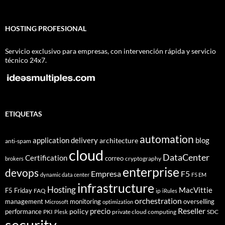
HOSTING PROFESIONAL
Servicio exclusivo para empresas, con intervención rápida y servicio
técnico 24x7.
ETIQUETAS
automation
application delivery
blog
architecture
anti-spam
cloud
DataCenter
Certification
correo
cryptography
brokers
enterprise
devops
Empresa
F5
dynamic data center
F5 EM
infrastructure
Hosting
MacVittie
F5 Friday
FAQ
ip
iRules
orchestration
management
monitoring
overselling
Microsoft
optimization
Reseller
policy
precio
performance
PKI
private cloud computing
SDC
Plesk