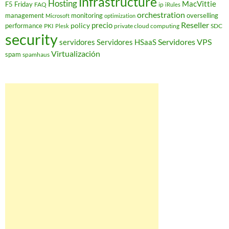
infrastructure
Hosting
MacVittie
F5 Friday
FAQ
ip
iRules
orchestration
management
monitoring
overselling
Microsoft
optimization
Reseller
policy
precio
performance
PKI
private cloud computing
SDC
Plesk
security
Servidores VPS
servidores
Servidores HSaaS
Virtualización
spam
spamhaus