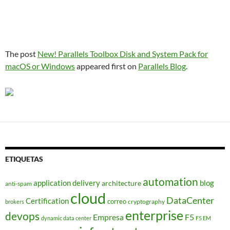
The post
New! Parallels Toolbox Disk and System Pack for
macOS or Windows
appeared first on
Parallels Blog
.
ETIQUETAS
automation
application delivery
blog
architecture
anti-spam
cloud
DataCenter
Certification
correo
cryptography
brokers
enterprise
devops
Empresa
F5
dynamic data center
F5 EM