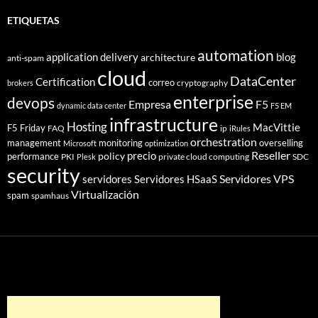
ETIQUETAS
automation
application delivery
blog
architecture
anti-spam
cloud
DataCenter
Certification
correo
cryptography
brokers
enterprise
devops
Empresa
F5
dynamic data center
F5 EM
infrastructure
Hosting
MacVittie
F5 Friday
FAQ
ip
iRules
orchestration
management
monitoring
overselling
Microsoft
optimization
Reseller
policy
precio
performance
PKI
private cloud computing
SDC
Plesk
security
Servidores VPS
servidores
Servidores HSaaS
Virtualización
spam
spamhaus