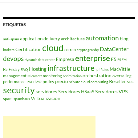
ETIQUETAS
automation
application delivery
blog
architecture
anti-spam
cloud
DataCenter
Certification
correo
cryptography
brokers
enterprise
devops
Empresa
F5
dynamic data center
F5 EM
infrastructure
Hosting
MacVittie
F5 Friday
FAQ
ip
iRules
orchestration
management
monitoring
overselling
Microsoft
optimization
Reseller
policy
precio
performance
PKI
private cloud computing
SDC
Plesk
security
Servidores VPS
servidores
Servidores HSaaS
Virtualización
spam
spamhaus