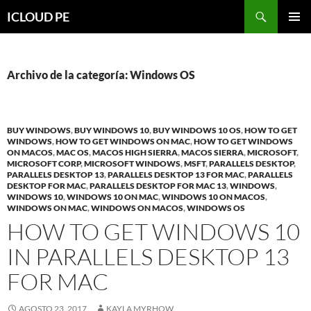
Saltar
Buscar
ICLOUD PE
hacia
MENÚ
el
PRIMAR
contenido
Archivo de la categoría: Windows OS
BUY WINDOWS
,
BUY WINDOWS 10
,
BUY WINDOWS 10 OS
,
HOW TO GET
WINDOWS
,
HOW TO GET WINDOWS ON MAC
,
HOW TO GET WINDOWS
ON MACOS
,
MAC OS
,
MACOS HIGH SIERRA
,
MACOS SIERRA
,
MICROSOFT
,
MICROSOFT CORP
,
MICROSOFT WINDOWS
,
MSFT
,
PARALLELS DESKTOP
,
PARALLELS DESKTOP 13
,
PARALLELS DESKTOP 13 FOR MAC
,
PARALLELS
DESKTOP FOR MAC
,
PARALLELS DESKTOP FOR MAC 13
,
WINDOWS
,
WINDOWS 10
,
WINDOWS 10 ON MAC
,
WINDOWS 10 ON MACOS
,
WINDOWS ON MAC
,
WINDOWS ON MACOS
,
WINDOWS OS
HOW TO GET WINDOWS 10
IN PARALLELS DESKTOP 13
FOR MAC
AGOSTO 23, 2017
KAYLA MYRHOW