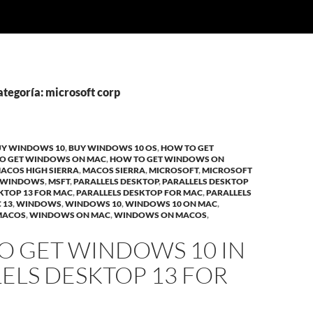
ategoría: microsoft corp
UY WINDOWS 10
,
BUY WINDOWS 10 OS
,
HOW TO GET
O GET WINDOWS ON MAC
,
HOW TO GET WINDOWS ON
ACOS HIGH SIERRA
,
MACOS SIERRA
,
MICROSOFT
,
MICROSOFT
 WINDOWS
,
MSFT
,
PARALLELS DESKTOP
,
PARALLELS DESKTOP
KTOP 13 FOR MAC
,
PARALLELS DESKTOP FOR MAC
,
PARALLELS
 13
,
WINDOWS
,
WINDOWS 10
,
WINDOWS 10 ON MAC
,
MACOS
,
WINDOWS ON MAC
,
WINDOWS ON MACOS
,
O GET WINDOWS 10 IN
ELS DESKTOP 13 FOR