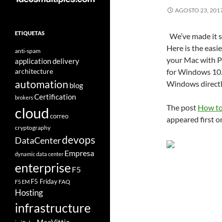
AGOSTO 23, 201
ETIQUETAS
We’ve made it s
Here is the easi
anti-spam
your Mac with Pa
application delivery
architecture
for Windows 10
automation
Windows directl
blog
Certification
brokers
The post
How to
cloud
correo
appeared first 
cryptography
devops
DataCenter
Empresa
dynamic data center
enterprise
F5
F5 Friday
FAQ
F5 EM
Hosting
infrastructure