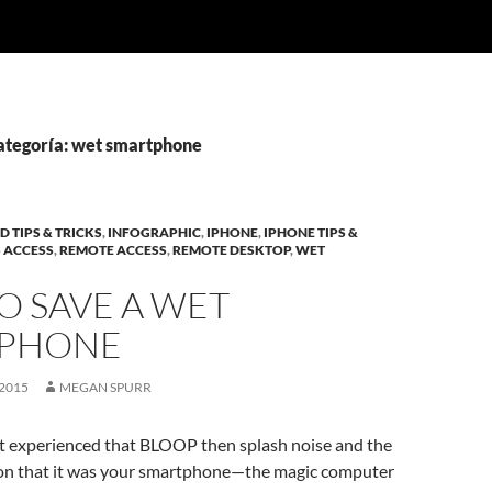
categoría: wet smartphone
 TIPS & TRICKS
,
INFOGRAPHIC
,
IPHONE
,
IPHONE TIPS &
 ACCESS
,
REMOTE ACCESS
,
REMOTE DESKTOP
,
WET
O SAVE A WET
PHONE
2015
MEGAN SPURR
et experienced that BLOOP then splash noise and the
tion that it was your smartphone—the magic computer