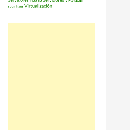
Servidores HSaaS
spam
Virtualización
spamhaus