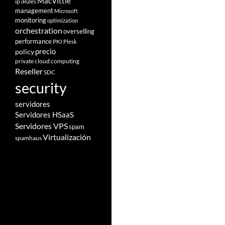
MacVittie
ip
iRules
management
Microsoft
monitoring
optimization
orchestration
overselling
performance
PKI
Plesk
policy
precio
private cloud computing
Reseller
SDC
security
servidores
Servidores HSaaS
Servidores VPS
spam
Virtualización
spamhaus