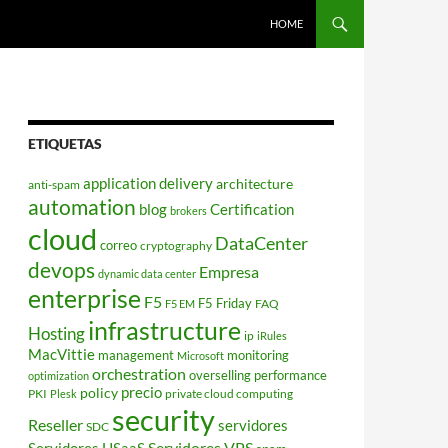
HOME
ETIQUETAS
application delivery
architecture
anti-spam
automation
blog
Certification
brokers
cloud
DataCenter
correo
cryptography
devops
Empresa
dynamic data center
enterprise
F5
F5 Friday
FAQ
F5 EM
infrastructure
Hosting
ip
iRules
MacVittie
management
monitoring
Microsoft
orchestration
overselling
performance
optimization
policy
precio
PKI
private cloud computing
Plesk
security
Reseller
servidores
SDC
Servidores VPS