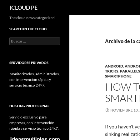
Buscar
ICLOUD PE
Saltar
The cloud news categorized.
hacia
SEARCH IN THE CLOUD…
el
Buscar:
contenido
Archivo de la 
SERVIDORES PRIVADOS
ANDROID
,
ANDROID
TRICKS
,
PARALLELS
Monitorizados, administrados,
SMARTPHONE
con intervención rápida y
HOW T
servicio técnico 24×7.
SMART
HOSTING PROFESIONAL
NOVIEMBRE 10, 
Servicio exclusivo para
empresas, con intervención
If you haven’t y
rápida y servicio técnico 24x7.
sinking realiza