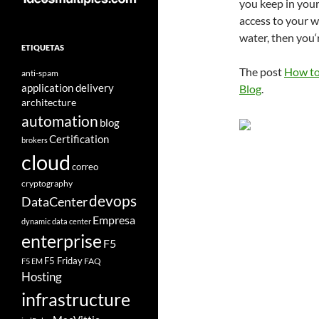
you keep in your
access to your 
water, then you‘r
ETIQUETAS
The post
How to
anti-spam
application delivery
Blog
.
architecture
automation
blog
Certification
brokers
cloud
correo
cryptography
devops
DataCenter
Empresa
dynamic data center
enterprise
F5
F5 Friday
FAQ
F5 EM
Hosting
infrastructure