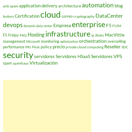
automation
application delivery
blog
architecture
anti-spam
cloud
DataCenter
Certification
correo
cryptography
brokers
enterprise
devops
Empresa
F5
dynamic data center
F5 EM
infrastructure
Hosting
MacVittie
F5 Friday
FAQ
ip
iRules
orchestration
management
monitoring
overselling
Microsoft
optimization
Reseller
policy
precio
performance
PKI
private cloud computing
SDC
Plesk
security
Servidores VPS
servidores
Servidores HSaaS
Virtualización
spam
spamhaus