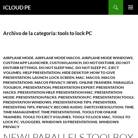
Saltar
Buscar
ICLOUD PE
hacia
MENÚ
el
PRIMAR
contenido
Archivo de la categoría: tools to lock PC
AIRPLANE MODE
,
AIRPLANE MODE MACOS
,
AIRPLANE MODE WINDOWS
,
CUSTOM APP LAUNCHER
,
CUSTOM LAUNCH
,
DO NOT DISTURB
,
DO NOT
DISTURB SETTINGS
,
DO NOT SLEEP MAC
,
DO NOT SLEEP PC
,
EJECT
VOLUMES
,
HELP PRESENTATION
,
HIDE DESKTOP
,
HOW TO GIVE
PRESENTATION
,
LAUNCH
,
LOCK SCREEN
,
MAC
,
MACOS
,
MACOS
PRESENTATIONS
,
MACOS PRIVACY
,
NEWS
,
ONLINE TRAINERS
,
PARALLELS
TOOLBOX
,
PRESENTATION
,
PRESENTATION EXPERT
,
PRESENTATION
HACKS
,
PRESENTATION HELP
,
PRESENTATION MAC
,
PRESENTATION
MODE
,
PRESENTATION PACKS
,
PRESENTATION PC
,
PRESENTATION TOOLS
,
PRESENTATION WINDOWS
,
PRESENTATIONS TIPS
,
PRESENTERS
,
PRESENTING TIPS
,
PRIVACY
,
RECORD AUDIO
,
SWITCH RESOLUTION
,
TIME
,
TIME MANAGEMENT
,
TIME PRESENTATIONS
,
TOOLS FOR ONLINE
TRAINERS
,
TOOLS TO EJECT VOLUMES
,
TOOLS TO LOCK MAC
,
TOOLS TO
LOCK PC
,
VLOGGERS
,
WINDOWS 10 PRESENTATIONS
,
WINDOWS
PRIVACY
NEW! PARALLELS TOOLBOX