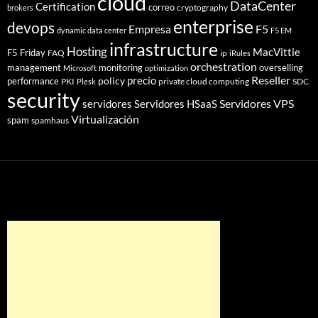
cloud
DataCenter
Certification
correo
cryptography
brokers
enterprise
devops
Empresa
F5
dynamic data center
F5 EM
infrastructure
Hosting
MacVittie
F5 Friday
FAQ
ip
iRules
orchestration
management
monitoring
overselling
Microsoft
optimization
Reseller
policy
precio
performance
PKI
private cloud computing
SDC
Plesk
security
Servidores VPS
servidores
Servidores HSaaS
Virtualización
spam
spamhaus