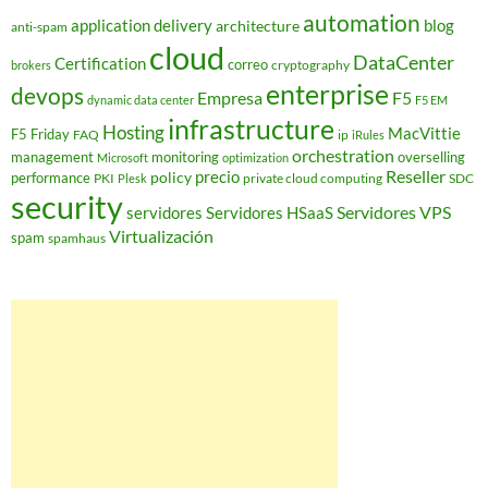
automation
application delivery
blog
architecture
anti-spam
cloud
DataCenter
Certification
correo
cryptography
brokers
enterprise
devops
Empresa
F5
dynamic data center
F5 EM
infrastructure
Hosting
MacVittie
F5 Friday
FAQ
ip
iRules
orchestration
management
monitoring
overselling
Microsoft
optimization
Reseller
policy
precio
performance
PKI
private cloud computing
SDC
Plesk
security
Servidores VPS
servidores
Servidores HSaaS
Virtualización
spam
spamhaus