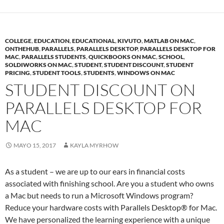
COLLEGE
,
EDUCATION
,
EDUCATIONAL
,
KIVUTO
,
MATLAB ON MAC
,
ONTHEHUB
,
PARALLELS
,
PARALLELS DESKTOP
,
PARALLELS DESKTOP FOR
MAC
,
PARALLELS STUDENTS
,
QUICKBOOKS ON MAC
,
SCHOOL
,
SOLDIWORKS ON MAC
,
STUDENT
,
STUDENT DISCOUNT
,
STUDENT
PRICING
,
STUDENT TOOLS
,
STUDENTS
,
WINDOWS ON MAC
STUDENT DISCOUNT ON
PARALLELS DESKTOP FOR
MAC
MAYO 15, 2017
KAYLA MYRHOW
As a student – we are up to our ears in financial costs
associated with finishing school. Are you a student who owns
a Mac but needs to run a Microsoft Windows program?
Reduce your hardware costs with Parallels Desktop® for Mac.
We have personalized the learning experience with a unique