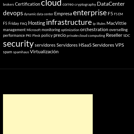
cloud
DataCenter
Certification
correo
cryptography
brokers
enterprise
devops
Empresa
F5
dynamic data center
F5 EM
infrastructure
Hosting
MacVittie
F5 Friday
FAQ
ip
iRules
orchestration
management
monitoring
overselling
Microsoft
optimization
Reseller
policy
precio
performance
PKI
private cloud computing
SDC
Plesk
security
Servidores VPS
servidores
Servidores HSaaS
Virtualización
spam
spamhaus