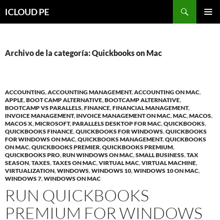
Saltar
Buscar
ICLOUD PE
hacia
MENÚ
el
PRIMAR
contenido
Archivo de la categoría: Quickbooks on Mac
ACCOUNTING
,
ACCOUNTING MANAGEMENT
,
ACCOUNTING ON MAC
,
APPLE
,
BOOT CAMP ALTERNATIVE
,
BOOTCAMP ALTERNATIVE
,
BOOTCAMP VS PARALLELS
,
FINANCE
,
FINANCIAL MANAGEMENT
,
INVOICE MANAGEMENT
,
INVOICE MANAGEMENT ON MAC
,
MAC
,
MACOS
,
MACOS X
,
MICROSOFT
,
PARALLELS DESKTOP FOR MAC
,
QUICKBOOKS
,
QUICKBOOKS FINANCE
,
QUICKBOOKS FOR WINDOWS
,
QUICKBOOKS
FOR WINDOWS ON MAC
,
QUICKBOOKS MANAGEMENT
,
QUICKBOOKS
ON MAC
,
QUICKBOOKS PREMIER
,
QUICKBOOKS PREMIUM
,
QUICKBOOKS PRO
,
RUN WINDOWS ON MAC
,
SMALL BUSINESS
,
TAX
SEASON
,
TAXES
,
TAXES ON MAC
,
VIRTUAL MAC
,
VIRTUAL MACHINE
,
VIRTUALIZATION
,
WINDOWS
,
WINDOWS 10
,
WINDOWS 10 ON MAC
,
WINDOWS 7
,
WINDOWS ON MAC
RUN QUICKBOOKS
PREMIUM FOR WINDOWS