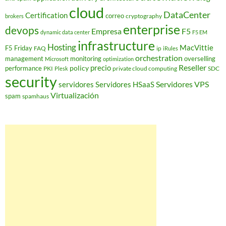
cloud
DataCenter
Certification
correo
cryptography
brokers
enterprise
devops
Empresa
F5
dynamic data center
F5 EM
infrastructure
Hosting
MacVittie
F5 Friday
FAQ
ip
iRules
orchestration
management
monitoring
overselling
Microsoft
optimization
Reseller
policy
precio
performance
PKI
private cloud computing
SDC
Plesk
security
Servidores VPS
servidores
Servidores HSaaS
Virtualización
spam
spamhaus