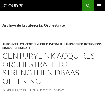
Saltar
Buscar
ICLOUD PE
hacia
MENÚ
el
PRIMAR
contenido
Archivo de la categoría: Orchestrate
ANTONY FALCO
,
CENTURYLINK
,
DAVE SMITH
,
IAN PLOSKER
,
INTERVIEWS
,
M&A
,
ORCHESTRATE
CENTURYLINK ACQUIRES
ORCHESTRATE TO
STRENGTHEN DBAAS
OFFERING
ABRIL 21, 2015
BUSINESS CLOUD NEWS