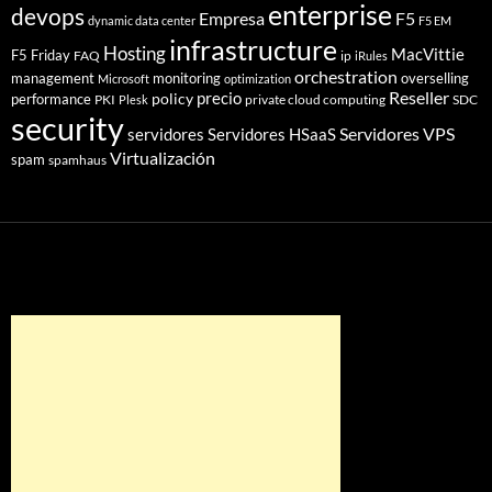
enterprise
devops
Empresa
F5
dynamic data center
F5 EM
infrastructure
Hosting
MacVittie
F5 Friday
FAQ
ip
iRules
orchestration
management
monitoring
overselling
Microsoft
optimization
Reseller
policy
precio
performance
PKI
private cloud computing
SDC
Plesk
security
Servidores VPS
servidores
Servidores HSaaS
Virtualización
spam
spamhaus