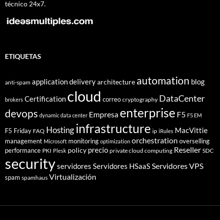
técnico 24x7.
ETIQUETAS
automation
application delivery
blog
architecture
anti-spam
cloud
DataCenter
Certification
correo
cryptography
brokers
enterprise
devops
Empresa
F5
dynamic data center
F5 EM
infrastructure
Hosting
MacVittie
F5 Friday
FAQ
ip
iRules
orchestration
management
monitoring
overselling
Microsoft
optimization
Reseller
policy
precio
performance
PKI
private cloud computing
SDC
Plesk
security
Servidores VPS
servidores
Servidores HSaaS
Virtualización
spam
spamhaus