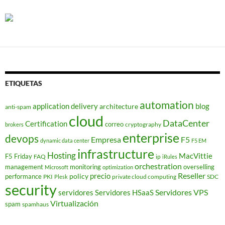
ETIQUETAS
automation
application delivery
blog
architecture
anti-spam
cloud
DataCenter
Certification
correo
cryptography
brokers
enterprise
devops
Empresa
F5
dynamic data center
F5 EM
infrastructure
Hosting
MacVittie
F5 Friday
FAQ
ip
iRules
orchestration
management
monitoring
overselling
Microsoft
optimization
Reseller
policy
precio
performance
PKI
private cloud computing
SDC
Plesk
security
Servidores VPS
servidores
Servidores HSaaS
Virtualización
spam
spamhaus