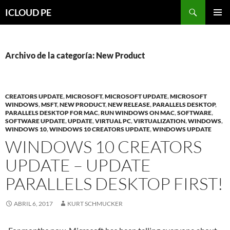
Saltar
Buscar
ICLOUD PE
hacia
MENÚ
el
PRIMAR
contenido
Archivo de la categoría: New Product
CREATORS UPDATE
,
MICROSOFT
,
MICROSOFT UPDATE
,
MICROSOFT
WINDOWS
,
MSFT
,
NEW PRODUCT
,
NEW RELEASE
,
PARALLELS DESKTOP
,
PARALLELS DESKTOP FOR MAC
,
RUN WINDOWS ON MAC
,
SOFTWARE
,
SOFTWARE UPDATE
,
UPDATE
,
VIRTUAL PC
,
VIRTUALIZATION
,
WINDOWS
,
WINDOWS 10
,
WINDOWS 10 CREATORS UPDATE
,
WINDOWS UPDATE
WINDOWS 10 CREATORS
UPDATE – UPDATE
PARALLELS DESKTOP FIRST!
ABRIL 6, 2017
KURT SCHMUCKER