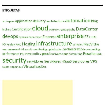
ETIQUETAS
automation
application delivery
blog
architecture
anti-spam
cloud
DataCenter
Certification
correo
cryptography
brokers
enterprise
devops
Empresa
F5
dynamic data center
F5 EM
infrastructure
Hosting
MacVittie
F5 Friday
FAQ
ip
iRules
orchestration
management
monitoring
overselling
Microsoft
optimization
Reseller
policy
precio
performance
PKI
private cloud computing
SDC
Plesk
security
Servidores VPS
servidores
Servidores HSaaS
Virtualización
spam
spamhaus