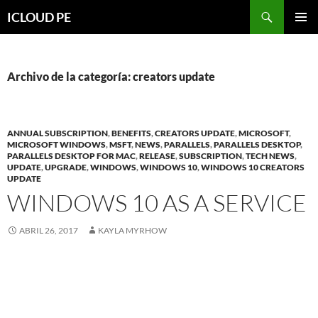
Saltar
Buscar
ICLOUD PE
hacia
MENÚ
el
PRIMAR
contenido
Archivo de la categoría: creators update
ANNUAL SUBSCRIPTION
,
BENEFITS
,
CREATORS UPDATE
,
MICROSOFT
,
MICROSOFT WINDOWS
,
MSFT
,
NEWS
,
PARALLELS
,
PARALLELS DESKTOP
,
PARALLELS DESKTOP FOR MAC
,
RELEASE
,
SUBSCRIPTION
,
TECH NEWS
,
UPDATE
,
UPGRADE
,
WINDOWS
,
WINDOWS 10
,
WINDOWS 10 CREATORS
UPDATE
WINDOWS 10 AS A SERVICE
ABRIL 26, 2017
KAYLA MYRHOW