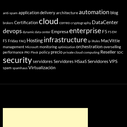
automation
application delivery
blog
architecture
anti-spam
cloud
DataCenter
Certification
correo
cryptography
brokers
enterprise
devops
Empresa
F5
dynamic data center
F5 EM
infrastructure
Hosting
MacVittie
F5 Friday
FAQ
ip
iRules
orchestration
management
monitoring
overselling
Microsoft
optimization
Reseller
policy
precio
performance
PKI
private cloud computing
SDC
Plesk
security
Servidores VPS
servidores
Servidores HSaaS
Virtualización
spam
spamhaus