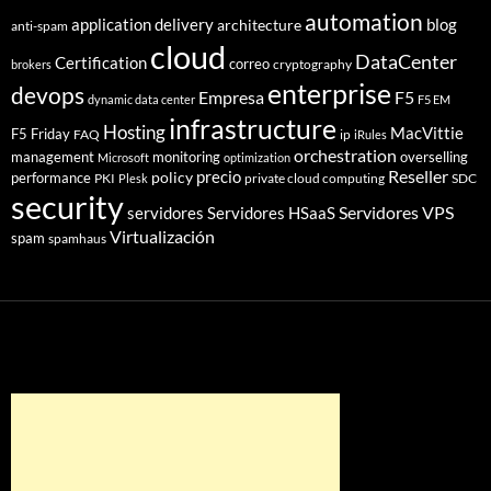
automation
application delivery
blog
architecture
anti-spam
cloud
DataCenter
Certification
correo
cryptography
brokers
enterprise
devops
Empresa
F5
dynamic data center
F5 EM
infrastructure
Hosting
MacVittie
F5 Friday
FAQ
ip
iRules
orchestration
management
monitoring
overselling
Microsoft
optimization
Reseller
policy
precio
performance
PKI
private cloud computing
SDC
Plesk
security
Servidores VPS
servidores
Servidores HSaaS
Virtualización
spam
spamhaus