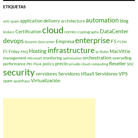
ETIQUETAS
automation
application delivery
blog
architecture
anti-spam
cloud
DataCenter
Certification
correo
cryptography
brokers
enterprise
devops
Empresa
F5
dynamic data center
F5 EM
infrastructure
Hosting
MacVittie
F5 Friday
FAQ
ip
iRules
orchestration
management
monitoring
overselling
Microsoft
optimization
Reseller
policy
precio
performance
PKI
private cloud computing
SDC
Plesk
security
Servidores VPS
servidores
Servidores HSaaS
Virtualización
spam
spamhaus