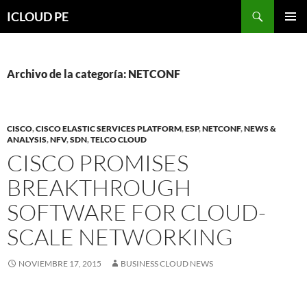
Saltar
Buscar
ICLOUD PE
hacia
MENÚ
el
PRIMAR
contenido
Archivo de la categoría: NETCONF
CISCO
,
CISCO ELASTIC SERVICES PLATFORM
,
ESP
,
NETCONF
,
NEWS &
ANALYSIS
,
NFV
,
SDN
,
TELCO CLOUD
CISCO PROMISES
BREAKTHROUGH
SOFTWARE FOR CLOUD-
SCALE NETWORKING
NOVIEMBRE 17, 2015
BUSINESS CLOUD NEWS