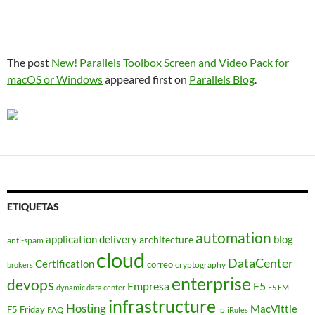
The post
New! Parallels Toolbox Screen and Video Pack for
macOS or Windows
appeared first on
Parallels Blog
.
ETIQUETAS
automation
application delivery
blog
architecture
anti-spam
cloud
DataCenter
Certification
correo
cryptography
brokers
enterprise
devops
Empresa
F5
dynamic data center
F5 EM
infrastructure
Hosting
MacVittie
F5 Friday
FAQ
ip
iRules