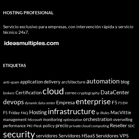
HOSTING PROFESIONAL
Servicio exclusivo para empresas, con intervención rápida y servicio
técnico 24x7.
ETIQUETAS
automation
application delivery
blog
architecture
anti-spam
cloud
DataCenter
Certification
correo
cryptography
brokers
enterprise
devops
Empresa
F5
dynamic data center
F5 EM
infrastructure
Hosting
MacVittie
F5 Friday
FAQ
ip
iRules
orchestration
management
monitoring
overselling
Microsoft
optimization
Reseller
policy
precio
performance
PKI
private cloud computing
SDC
Plesk
security
Servidores VPS
servidores
Servidores HSaaS