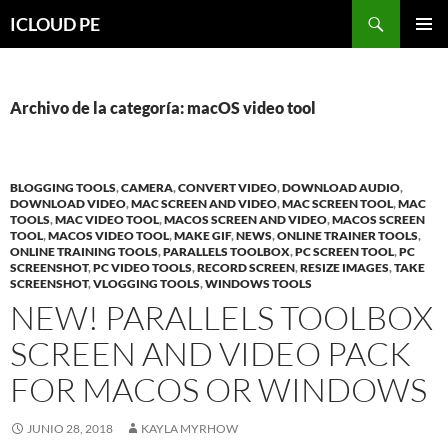
Saltar
Buscar
ICLOUD PE
hacia
MENÚ
el
PRIMAR
contenido
Archivo de la categoría: macOS video tool
BLOGGING TOOLS
,
CAMERA
,
CONVERT VIDEO
,
DOWNLOAD AUDIO
,
DOWNLOAD VIDEO
,
MAC SCREEN AND VIDEO
,
MAC SCREEN TOOL
,
MAC
TOOLS
,
MAC VIDEO TOOL
,
MACOS SCREEN AND VIDEO
,
MACOS SCREEN
TOOL
,
MACOS VIDEO TOOL
,
MAKE GIF
,
NEWS
,
ONLINE TRAINER TOOLS
,
ONLINE TRAINING TOOLS
,
PARALLELS TOOLBOX
,
PC SCREEN TOOL
,
PC
SCREENSHOT
,
PC VIDEO TOOLS
,
RECORD SCREEN
,
RESIZE IMAGES
,
TAKE
SCREENSHOT
,
VLOGGING TOOLS
,
WINDOWS TOOLS
NEW! PARALLELS TOOLBOX
SCREEN AND VIDEO PACK
FOR MACOS OR WINDOWS
JUNIO 28, 2018
KAYLA MYRHOW