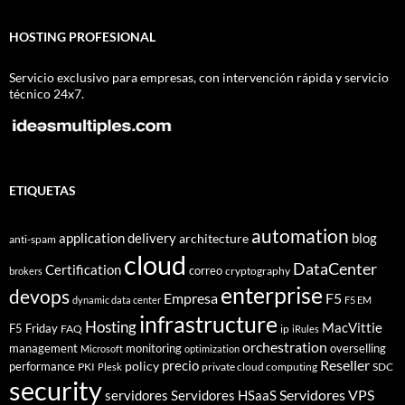
HOSTING PROFESIONAL
Servicio exclusivo para empresas, con intervención rápida y servicio
técnico 24x7.
ETIQUETAS
automation
application delivery
blog
architecture
anti-spam
cloud
DataCenter
Certification
correo
cryptography
brokers
enterprise
devops
Empresa
F5
dynamic data center
F5 EM
infrastructure
Hosting
MacVittie
F5 Friday
FAQ
ip
iRules
orchestration
management
monitoring
overselling
Microsoft
optimization
Reseller
policy
precio
performance
PKI
private cloud computing
SDC
Plesk
security
Servidores VPS
servidores
Servidores HSaaS