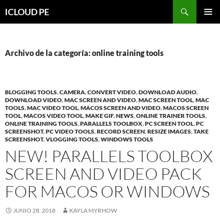
Saltar
Buscar
ICLOUD PE
hacia
MENÚ
el
PRIMAR
contenido
Archivo de la categoría: online training tools
BLOGGING TOOLS
,
CAMERA
,
CONVERT VIDEO
,
DOWNLOAD AUDIO
,
DOWNLOAD VIDEO
,
MAC SCREEN AND VIDEO
,
MAC SCREEN TOOL
,
MAC
TOOLS
,
MAC VIDEO TOOL
,
MACOS SCREEN AND VIDEO
,
MACOS SCREEN
TOOL
,
MACOS VIDEO TOOL
,
MAKE GIF
,
NEWS
,
ONLINE TRAINER TOOLS
,
ONLINE TRAINING TOOLS
,
PARALLELS TOOLBOX
,
PC SCREEN TOOL
,
PC
SCREENSHOT
,
PC VIDEO TOOLS
,
RECORD SCREEN
,
RESIZE IMAGES
,
TAKE
SCREENSHOT
,
VLOGGING TOOLS
,
WINDOWS TOOLS
NEW! PARALLELS TOOLBOX
SCREEN AND VIDEO PACK
FOR MACOS OR WINDOWS
JUNIO 28, 2018
KAYLA MYRHOW