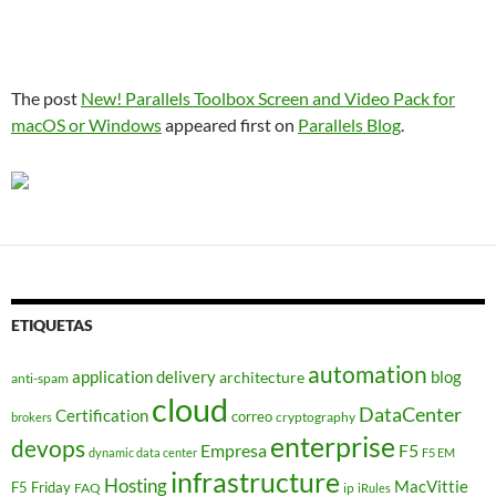
The post
New! Parallels Toolbox Screen and Video Pack for
macOS or Windows
appeared first on
Parallels Blog
.
ETIQUETAS
automation
application delivery
blog
architecture
anti-spam
cloud
DataCenter
Certification
correo
cryptography
brokers
enterprise
devops
Empresa
F5
dynamic data center
F5 EM
infrastructure
Hosting
MacVittie
F5 Friday
FAQ
ip
iRules