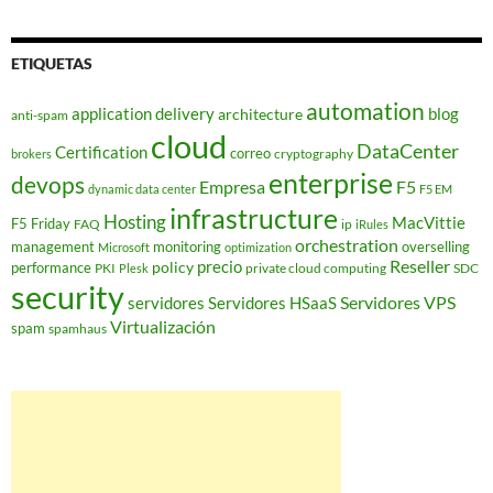
ETIQUETAS
automation
application delivery
blog
architecture
anti-spam
cloud
DataCenter
Certification
correo
cryptography
brokers
enterprise
devops
Empresa
F5
dynamic data center
F5 EM
infrastructure
Hosting
MacVittie
F5 Friday
FAQ
ip
iRules
orchestration
management
monitoring
overselling
Microsoft
optimization
Reseller
policy
precio
performance
PKI
private cloud computing
SDC
Plesk
security
Servidores VPS
servidores
Servidores HSaaS
Virtualización
spam
spamhaus