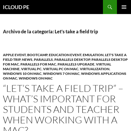
Saltar
Buscar
ICLOUD PE
hacia
MENÚ
el
PRIMAR
contenido
Archivo de la categoría: Let’s take a field trip
APPLE EVENT
,
BOOTCAMP
,
EDUCATION EVENT
,
EMULATION
,
LET'S TAKE A
FIELD TRIP
,
NEWS
,
PARALLELS
,
PARALLELS DESKTOP
,
PARALLELS DESKTOP
FOR MAC
,
PARALLELS FOR MAC
,
PARALLELS UPGRADE
,
VIRTUAL
MACHINE
,
VIRTUAL PC
,
VIRTUAL PC ON MAC
,
VIRTUALIZATION
,
WINDOWS 10 ON MAC
,
WINDOWS 7 ON MAC
,
WINDOWS APPLICATIONS
ON MAC
,
WINDOWS ON MAC
“LET’S TAKE A FIELD TRIP” –
WHAT’S IMPORTANT FOR
STUDENTS AND TEACHER
WHEN WORKING WITH A
MAC?