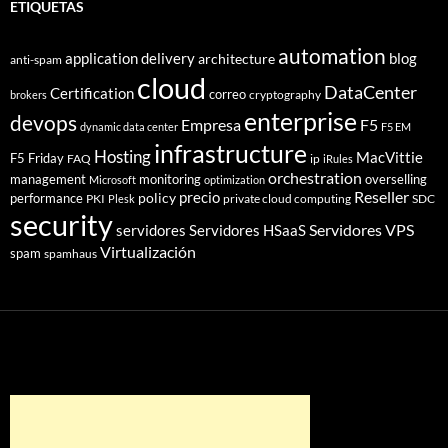
ETIQUETAS
automation
application delivery
blog
architecture
anti-spam
cloud
DataCenter
Certification
correo
cryptography
brokers
enterprise
devops
Empresa
F5
dynamic data center
F5 EM
infrastructure
Hosting
MacVittie
F5 Friday
FAQ
ip
iRules
orchestration
management
monitoring
overselling
Microsoft
optimization
Reseller
policy
precio
performance
PKI
private cloud computing
SDC
Plesk
security
Servidores VPS
servidores
Servidores HSaaS
Virtualización
spam
spamhaus