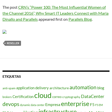
The post
CRN’s “Power 100: The Most Influential Women of
the Channel 2016”, Why Smart IT Leaders Connect with Maria
Dinallo and Parallels
appeared first on
Parallels Blog
.
RESELLER
ETIQUETAS
automation
application delivery
blog
architecture
anti-spam
cloud
DataCenter
Certification
correo
cryptography
brokers
enterprise
devops
Empresa
F5
dynamic data center
F5 EM
infrastructure