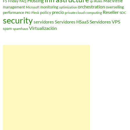
Hosting
MacVittie
F5 Friday
FAQ
ip
iRules
orchestration
management
monitoring
overselling
Microsoft
optimization
Reseller
policy
precio
performance
PKI
private cloud computing
SDC
Plesk
security
Servidores VPS
servidores
Servidores HSaaS
Virtualización
spam
spamhaus