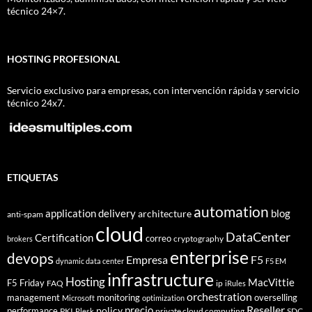
técnico 24×7.
HOSTING PROFESIONAL
Servicio exclusivo para empresas, con intervención rápida y servicio
técnico 24x7.
ETIQUETAS
automation
application delivery
blog
architecture
anti-spam
cloud
DataCenter
Certification
correo
cryptography
brokers
enterprise
devops
Empresa
F5
dynamic data center
F5 EM
infrastructure
Hosting
MacVittie
F5 Friday
FAQ
ip
iRules
orchestration
management
monitoring
overselling
Microsoft
optimization
Reseller
policy
precio
performance
PKI
private cloud computing
SDC
Plesk