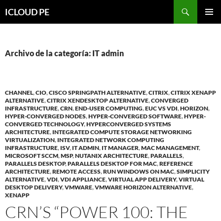
Saltar
Buscar
ICLOUD PE
hacia
MENÚ
el
PRIMAR
contenido
Archivo de la categoría: IT admin
CHANNEL
,
CIO
,
CISCO SPRINGPATH ALTERNATIVE
,
CITRIX
,
CITRIX XENAPP
ALTERNATIVE
,
CITRIX XENDESKTOP ALTERNATIVE
,
CONVERGED
INFRASTRUCTURE
,
CRN
,
END-USER COMPUTING
,
EUC VS VDI
,
HORIZON
,
HYPER-CONVERGED NODES
,
HYPER-CONVERGED SOFTWARE
,
HYPER-
CONVERGED TECHNOLOGY
,
HYPERCONVERGED SYSTEMS
ARCHITECTURE
,
INTEGRATED COMPUTE STORAGE NETWORKING
VIRTUALIZATION
,
INTEGRATED NETWORK COMPUTING
INFRASTRUCTURE
,
ISV
,
IT ADMIN
,
IT MANAGER
,
MAC MANAGEMENT
,
MICROSOFT SCCM
,
MSP
,
NUTANIX ARCHITECTURE
,
PARALLELS
,
PARALLELS DESKTOP
,
PARALLELS DESKTOP FOR MAC
,
REFERENCE
ARCHITECTURE
,
REMOTE ACCESS
,
RUN WINDOWS ON MAC
,
SIMPLICITY
ALTERNATIVE
,
VDI
,
VDI APPLIANCE
,
VIRTUAL APP DELIVERY
,
VIRTUAL
DESKTOP DELIVERY
,
VMWARE
,
VMWARE HORIZON ALTERNATIVE
,
XENAPP
CRN’S “POWER 100: THE