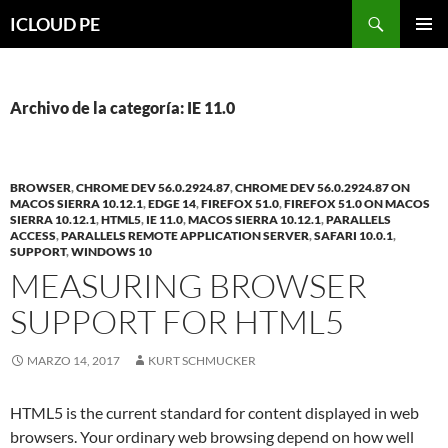
Saltar
Buscar
ICLOUD PE
hacia
MENÚ
el
PRIMAR
contenido
Archivo de la categoría: IE 11.0
BROWSER
,
CHROME DEV 56.0.2924.87
,
CHROME DEV 56.0.2924.87 ON
MACOS SIERRA 10.12.1
,
EDGE 14
,
FIREFOX 51.0
,
FIREFOX 51.0 ON MACOS
SIERRA 10.12.1
,
HTML5
,
IE 11.0
,
MACOS SIERRA 10.12.1
,
PARALLELS
ACCESS
,
PARALLELS REMOTE APPLICATION SERVER
,
SAFARI 10.0.1
,
SUPPORT
,
WINDOWS 10
MEASURING BROWSER
SUPPORT FOR HTML5
MARZO 14, 2017
KURT SCHMUCKER
HTML5 is the current standard for content displayed in web
browsers. Your ordinary web browsing depend on how well