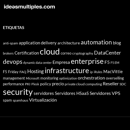
ETIQUETAS
automation
application delivery
blog
architecture
anti-spam
cloud
DataCenter
Certification
correo
cryptography
brokers
enterprise
devops
Empresa
F5
dynamic data center
F5 EM
infrastructure
Hosting
MacVittie
F5 Friday
FAQ
ip
iRules
orchestration
management
monitoring
overselling
Microsoft
optimization
Reseller
policy
precio
performance
PKI
private cloud computing
SDC
Plesk
security
Servidores VPS
servidores
Servidores HSaaS
Virtualización
spam
spamhaus