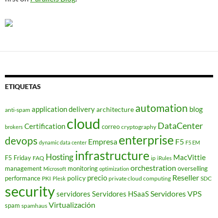
ETIQUETAS
automation
application delivery
blog
architecture
anti-spam
cloud
DataCenter
Certification
correo
cryptography
brokers
enterprise
devops
Empresa
F5
dynamic data center
F5 EM
infrastructure
Hosting
MacVittie
F5 Friday
FAQ
ip
iRules
orchestration
management
monitoring
overselling
Microsoft
optimization
Reseller
policy
precio
performance
PKI
private cloud computing
SDC
Plesk
security
Servidores VPS
servidores
Servidores HSaaS
Virtualización
spam
spamhaus