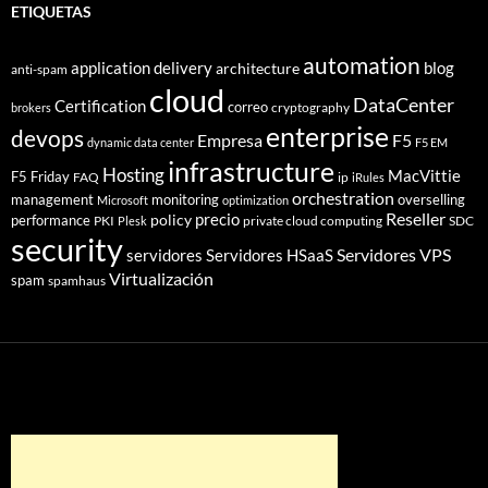
ETIQUETAS
automation
application delivery
blog
architecture
anti-spam
cloud
DataCenter
Certification
correo
cryptography
brokers
enterprise
devops
Empresa
F5
dynamic data center
F5 EM
infrastructure
Hosting
MacVittie
F5 Friday
FAQ
ip
iRules
orchestration
management
monitoring
overselling
Microsoft
optimization
Reseller
policy
precio
performance
PKI
private cloud computing
SDC
Plesk
security
Servidores VPS
servidores
Servidores HSaaS
Virtualización
spam
spamhaus