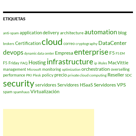
ETIQUETAS
automation
application delivery
blog
architecture
anti-spam
cloud
DataCenter
Certification
correo
cryptography
brokers
enterprise
devops
Empresa
F5
dynamic data center
F5 EM
infrastructure
Hosting
MacVittie
F5 Friday
FAQ
ip
iRules
orchestration
management
monitoring
overselling
Microsoft
optimization
Reseller
policy
precio
performance
PKI
private cloud computing
SDC
Plesk
security
Servidores VPS
servidores
Servidores HSaaS
Virtualización
spam
spamhaus