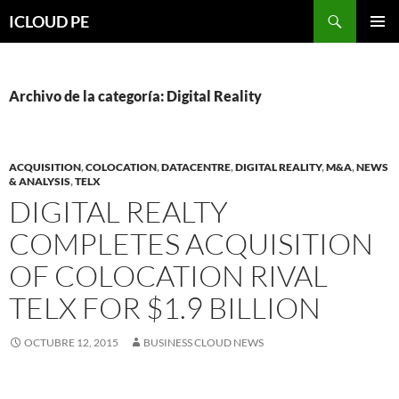
Saltar
Buscar
ICLOUD PE
hacia
MENÚ
el
PRIMAR
contenido
Archivo de la categoría: Digital Reality
ACQUISITION
,
COLOCATION
,
DATACENTRE
,
DIGITAL REALITY
,
M&A
,
NEWS
& ANALYSIS
,
TELX
DIGITAL REALTY
COMPLETES ACQUISITION
OF COLOCATION RIVAL
TELX FOR $1.9 BILLION
OCTUBRE 12, 2015
BUSINESS CLOUD NEWS