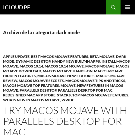
Saltar
Buscar
ICLOUD PE
hacia
MENÚ
el
PRIMAR
contenido
Archivo de la categoría: dark mode
APPLE UPDATE
,
BEST MACOS MOJAVE FEATURES
,
BETA MOJAVE
,
DARK
MODE
,
DYNAMIC DESKTOP
,
HANDY NEW BUILT-IN APPS
,
INSTALL MACOS
MOJAVE
,
MACOS 10.14
,
MACOS 10.14 MOJAVE
,
MACOS MOJAVE
,
MACOS
MOJAVE DOWNLOAD
,
MACOS MOJAVE HANDS-ON
,
MACOS MOJAVE
HIDDEN FEATURES
,
MACOS MOJAVE NEW FEATURES
,
MACOS MOJAVE
REVIEW
,
MACOS MOJAVE SECRETS
,
MACOS MOJAVE TIPS AND TRICKS
,
MACOS MOJAVE TOP FEATURES
,
MOJAVE
,
NEW FEATURES IN MACOS
MOJAVE
,
PARALLELS DESKTOP
,
PARALLELS DESKTOP FOR MAC
,
REDESIGNED MAC APP STORE
,
STACKS
,
TOP MACOS MOJAVE FEATURES
,
WHATS NEW IN MACOS MOJAVE
,
WWDC
TRY MACOS MOJAVE WITH
PARALLELS DESKTOP FOR
MAC