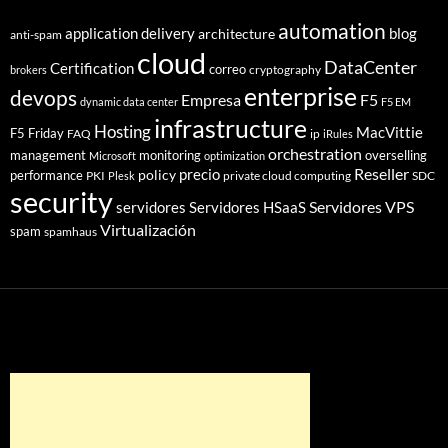
automation
application delivery
blog
architecture
anti-spam
cloud
DataCenter
Certification
correo
cryptography
brokers
enterprise
devops
Empresa
F5
dynamic data center
F5 EM
infrastructure
Hosting
MacVittie
F5 Friday
FAQ
ip
iRules
orchestration
management
monitoring
overselling
Microsoft
optimization
Reseller
policy
precio
performance
PKI
private cloud computing
SDC
Plesk
security
Servidores VPS
servidores
Servidores HSaaS
Virtualización
spam
spamhaus