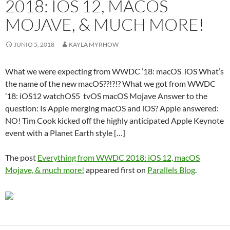
2018: IOS 12, MACOS
MOJAVE, & MUCH MORE!
JUNIO 5, 2018
KAYLA MYRHOW
What we were expecting from WWDC ’18: macOS iOS What’s
the name of the new macOS??!?!? What we got from WWDC
’18: iOS12 watchOS5 tvOS macOS Mojave Answer to the
question: Is Apple merging macOS and iOS? Apple answered:
NO! Tim Cook kicked off the highly anticipated Apple Keynote
event with a Planet Earth style […]
The post
Everything from WWDC 2018: iOS 12, macOS
Mojave, & much more!
appeared first on
Parallels Blog
.