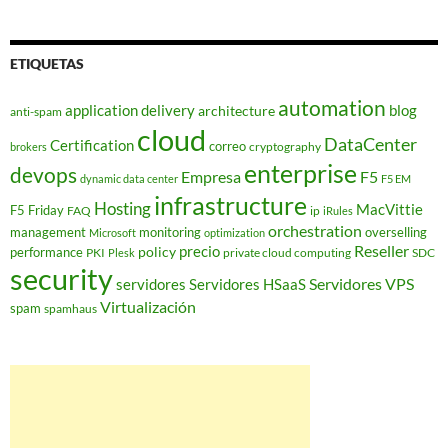
ETIQUETAS
automation
application delivery
blog
architecture
anti-spam
cloud
DataCenter
Certification
correo
cryptography
brokers
enterprise
devops
Empresa
F5
dynamic data center
F5 EM
infrastructure
Hosting
MacVittie
F5 Friday
FAQ
ip
iRules
orchestration
management
monitoring
overselling
Microsoft
optimization
Reseller
policy
precio
performance
PKI
private cloud computing
SDC
Plesk
security
Servidores VPS
servidores
Servidores HSaaS
Virtualización
spam
spamhaus