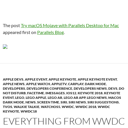
The post
Try macOS Mojave with Parallels Desktop for Mac
appeared first on
Parallels Blog
.
APPLE DEVS
,
APPLE EVENT
,
APPLE KEYNOTE
,
APPLE KEYNOTE EVENT
,
APPLE NEWS
,
APPLE WATCH
,
APPLETV
,
CARPLAY
,
DARK MODE
,
DEVELOPERS
,
DEVELOPERS CONFERENCE
,
DEVELOPERS NEWS
,
DEVS
,
DO
NOT DISTURB
,
FACETIME
,
IMESSAGES
,
IOS12
,
KEYNOTE 2018
,
KEYNOTE
EVENT
,
LEGO
,
LEGO APPLE
,
LEGO AR
,
LEGO AR APP
,
LEGO NEWS
,
MACOS
DARK MODE
,
NEWS
,
SCREEN TIME
,
SIRI
,
SIRI NEWS
,
SIRI SUGGESTIONS
,
TVOS
,
WALKIE TALKIE
,
WATCHOS5
,
WWDC
,
WWDC 2018
,
WWDC
KEYNOTE
,
WWDC18
EVERYTHING FROM WWDC