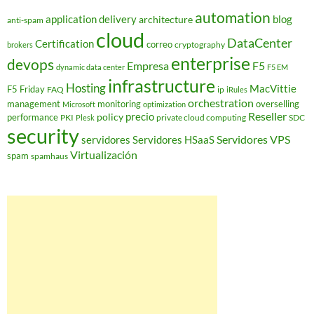
automation
application delivery
blog
architecture
anti-spam
cloud
DataCenter
Certification
correo
cryptography
brokers
enterprise
devops
Empresa
F5
dynamic data center
F5 EM
infrastructure
Hosting
MacVittie
F5 Friday
FAQ
ip
iRules
orchestration
management
monitoring
overselling
Microsoft
optimization
Reseller
policy
precio
performance
PKI
private cloud computing
SDC
Plesk
security
Servidores VPS
servidores
Servidores HSaaS
Virtualización
spam
spamhaus