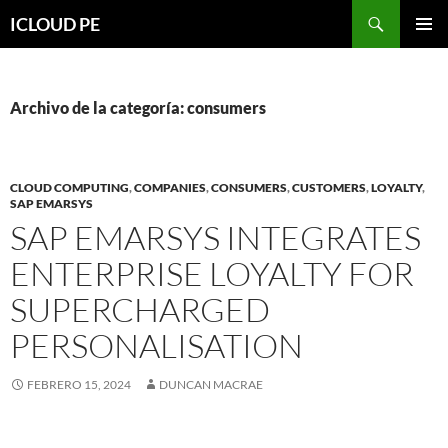
Saltar
Buscar
ICLOUD PE
hacia
MENÚ
el
PRIMAR
contenido
Archivo de la categoría: consumers
CLOUD COMPUTING
,
COMPANIES
,
CONSUMERS
,
CUSTOMERS
,
LOYALTY
,
SAP EMARSYS
SAP EMARSYS INTEGRATES
ENTERPRISE LOYALTY FOR
SUPERCHARGED
PERSONALISATION
FEBRERO 15, 2024
DUNCAN MACRAE