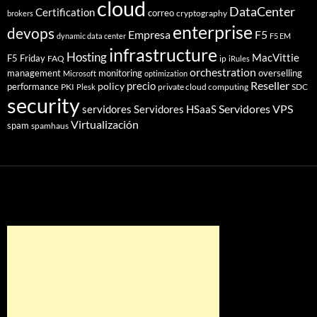
cloud
DataCenter
Certification
correo
cryptography
brokers
enterprise
devops
Empresa
F5
dynamic data center
F5 EM
infrastructure
Hosting
MacVittie
F5 Friday
FAQ
ip
iRules
orchestration
management
monitoring
overselling
Microsoft
optimization
Reseller
policy
precio
performance
PKI
private cloud computing
SDC
Plesk
security
Servidores VPS
servidores
Servidores HSaaS
Virtualización
spam
spamhaus