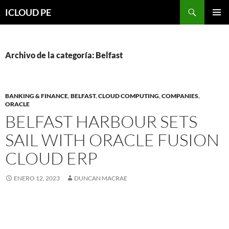
Saltar
Buscar
ICLOUD PE
hacia
MENÚ
el
PRIMAR
contenido
Archivo de la categoría: Belfast
BANKING & FINANCE
,
BELFAST
,
CLOUD COMPUTING
,
COMPANIES
,
ORACLE
BELFAST HARBOUR SETS
SAIL WITH ORACLE FUSION
CLOUD ERP
ENERO 12, 2023
DUNCAN MACRAE