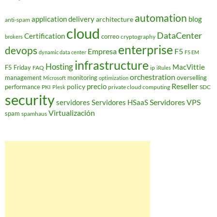
automation
application delivery
blog
architecture
anti-spam
cloud
DataCenter
Certification
correo
cryptography
brokers
enterprise
devops
Empresa
F5
dynamic data center
F5 EM
infrastructure
Hosting
MacVittie
F5 Friday
FAQ
ip
iRules
orchestration
management
monitoring
overselling
Microsoft
optimization
Reseller
policy
precio
performance
PKI
private cloud computing
SDC
Plesk
security
Servidores VPS
servidores
Servidores HSaaS
Virtualización
spam
spamhaus