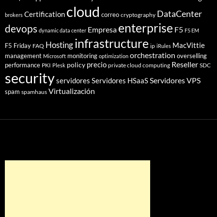
cloud
DataCenter
Certification
correo
cryptography
brokers
enterprise
devops
Empresa
F5
dynamic data center
F5 EM
infrastructure
Hosting
MacVittie
F5 Friday
FAQ
ip
iRules
orchestration
management
monitoring
overselling
Microsoft
optimization
Reseller
policy
precio
performance
PKI
private cloud computing
SDC
Plesk
security
Servidores VPS
servidores
Servidores HSaaS
Virtualización
spam
spamhaus