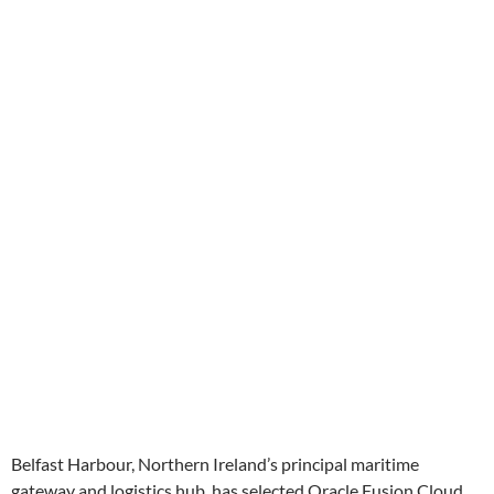
Belfast Harbour, Northern Ireland’s principal maritime
gateway and logistics hub, has selected Oracle Fusion Cloud