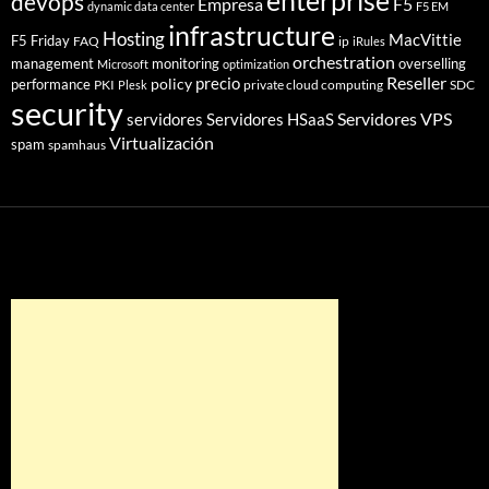
enterprise
devops
Empresa
F5
dynamic data center
F5 EM
infrastructure
Hosting
MacVittie
F5 Friday
FAQ
ip
iRules
orchestration
management
monitoring
overselling
Microsoft
optimization
Reseller
policy
precio
performance
PKI
private cloud computing
SDC
Plesk
security
Servidores VPS
servidores
Servidores HSaaS
Virtualización
spam
spamhaus