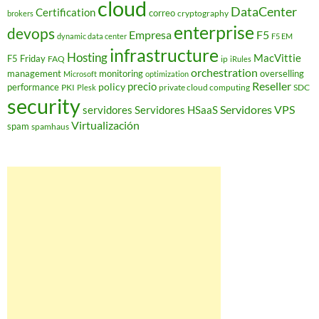
cloud
DataCenter
Certification
correo
cryptography
brokers
enterprise
devops
Empresa
F5
dynamic data center
F5 EM
infrastructure
Hosting
MacVittie
F5 Friday
FAQ
ip
iRules
orchestration
management
monitoring
overselling
Microsoft
optimization
Reseller
policy
precio
performance
PKI
private cloud computing
SDC
Plesk
security
Servidores VPS
servidores
Servidores HSaaS
Virtualización
spam
spamhaus