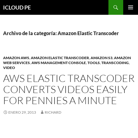
Saltar
Buscar
ICLOUD PE
hacia
MENÚ
el
PRIMAR
contenido
Archivo de la categoría: Amazon Elastic Transcoder
AMAZON AWS
,
AMAZON ELASTIC TRANSCODER
,
AMAZON S3
,
AMAZON
WEB SERVICES
,
AWS MANAGEMENT CONSOLE
,
TOOLS
,
TRANSCODING
,
VIDEO
AWS ELASTIC TRANSCODER
CONVERTS VIDEOS EASILY
FOR PENNIES A MINUTE
ENERO 29, 2013
RICHARD