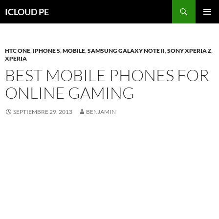
Saltar
Buscar
ICLOUD PE
hacia
MENÚ
el
PRIMAR
contenido
HTC ONE
,
IPHONE 5
,
MOBILE
,
SAMSUNG GALAXY NOTE II
,
SONY XPERIA Z
,
XPERIA
BEST MOBILE PHONES FOR
ONLINE GAMING
SEPTIEMBRE 29, 2013
BENJAMIN