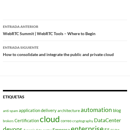
Navegador
ENTRADA ANTERIOR
de
WebRTC Summit | WebRTC Tools – Where to Begin
entradas
ENTRADA SIGUIENTE
How to consolidate and integrate the public and private cloud
ETIQUETAS
automation
application delivery
blog
architecture
anti-spam
cloud
DataCenter
Certification
correo
cryptography
brokers
enterprise
devops
Empresa
F5