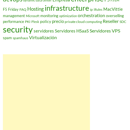
dynamic data center
F5 EM
infrastructure
Hosting
MacVittie
F5 Friday
FAQ
ip
iRules
orchestration
management
monitoring
overselling
Microsoft
optimization
Reseller
policy
precio
performance
PKI
private cloud computing
SDC
Plesk
security
Servidores VPS
servidores
Servidores HSaaS
Virtualización
spam
spamhaus