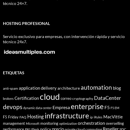
técnico 24×7.
HOSTING PROFESIONAL
Servicio exclusivo para empresas, con intervención rápida y servicio
técnico 24x7.
ETIQUETAS
automation
application delivery
blog
architecture
anti-spam
cloud
DataCenter
Certification
correo
cryptography
brokers
enterprise
devops
Empresa
F5
dynamic data center
F5 EM
infrastructure
Hosting
MacVittie
F5 Friday
FAQ
ip
iRules
orchestration
management
monitoring
overselling
Microsoft
optimization
Reseller
policy
precio
performance
PKI
private cloud computing
SDC
Plesk