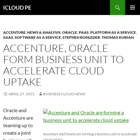
Saltar
Buscar
ICLOUD PE
hacia
MENÚ
el
PRIMAR
contenido
ACCENTURE
,
NEWS & ANALYSIS
,
ORACLE
,
PAAS
,
PLATFORM AS A SERVICE
,
SAAS
,
SOFTWARE AS A SERVICE
,
STEPHEN ROHLEDER
,
THOMAS KURIAN
ACCENTURE, ORACLE
FORM BUSINESS UNIT TO
ACCELERATE CLOUD
UPTAKE
ABRIL 27, 2015
BUSINESS CLOUD NEWS
Oracle and
Accenture are
teaming up to
create a joint
Accenture and Oracle are forming a business unit to accelerate
cloud uptake