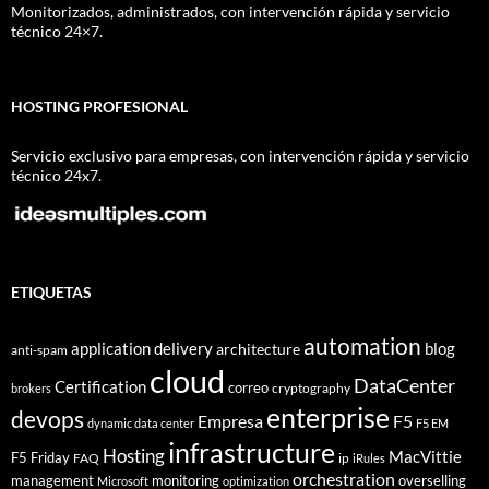
Monitorizados, administrados, con intervención rápida y servicio
técnico 24×7.
HOSTING PROFESIONAL
Servicio exclusivo para empresas, con intervención rápida y servicio
técnico 24x7.
ETIQUETAS
automation
application delivery
blog
architecture
anti-spam
cloud
DataCenter
Certification
correo
cryptography
brokers
enterprise
devops
Empresa
F5
dynamic data center
F5 EM
infrastructure
Hosting
MacVittie
F5 Friday
FAQ
ip
iRules
orchestration
management
monitoring
overselling
Microsoft
optimization