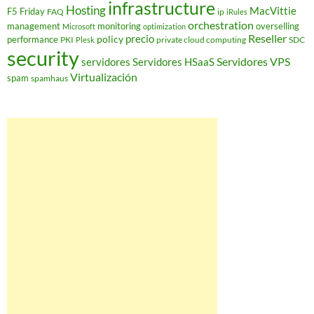
infrastructure
Hosting
MacVittie
F5 Friday
FAQ
ip
iRules
orchestration
management
monitoring
overselling
Microsoft
optimization
Reseller
policy
precio
performance
PKI
private cloud computing
SDC
Plesk
security
Servidores VPS
servidores
Servidores HSaaS
Virtualización
spam
spamhaus