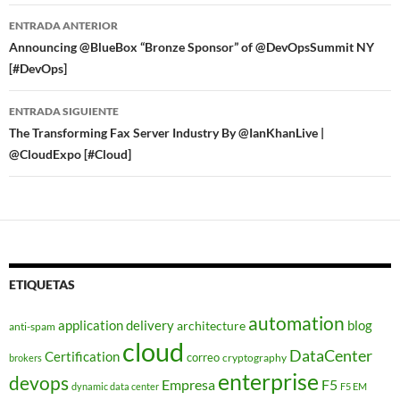
Navegador
ENTRADA ANTERIOR
de
Announcing @BlueBox “Bronze Sponsor” of @DevOpsSummit NY
[#DevOps]
entradas
ENTRADA SIGUIENTE
The Transforming Fax Server Industry By @IanKhanLive |
@CloudExpo [#Cloud]
ETIQUETAS
automation
application delivery
blog
architecture
anti-spam
cloud
DataCenter
Certification
correo
cryptography
brokers
enterprise
devops
Empresa
F5
dynamic data center
F5 EM