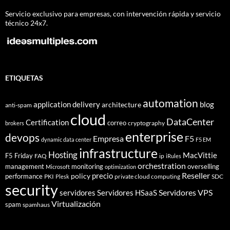
Servicio exclusivo para empresas, con intervención rápida y servicio
técnico 24x7.
ETIQUETAS
automation
application delivery
blog
architecture
anti-spam
cloud
DataCenter
Certification
correo
cryptography
brokers
enterprise
devops
Empresa
F5
dynamic data center
F5 EM
infrastructure
Hosting
MacVittie
F5 Friday
FAQ
ip
iRules
orchestration
management
monitoring
overselling
Microsoft
optimization
Reseller
policy
precio
performance
PKI
private cloud computing
SDC
Plesk
security
Servidores VPS
servidores
Servidores HSaaS
Virtualización
spam
spamhaus