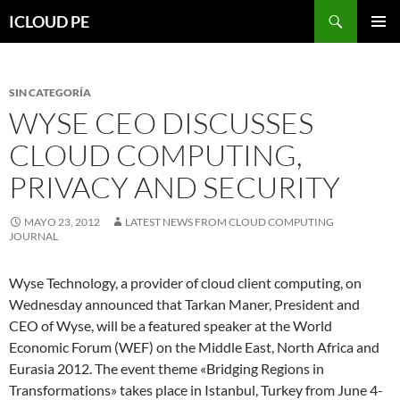
Saltar
Buscar
ICLOUD PE
hacia
MENÚ
el
PRIMAR
contenido
SIN CATEGORÍA
WYSE CEO DISCUSSES
CLOUD COMPUTING,
PRIVACY AND SECURITY
MAYO 23, 2012
LATEST NEWS FROM CLOUD COMPUTING
JOURNAL
Wyse Technology, a provider of cloud client computing, on
Wednesday announced that Tarkan Maner, President and
CEO of Wyse, will be a featured speaker at the World
Economic Forum (WEF) on the Middle East, North Africa and
Eurasia 2012. The event theme «Bridging Regions in
Transformations» takes place in Istanbul, Turkey from June 4-