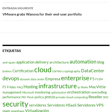
entradas
ENTRADA SIGUIENTE
VMware grabs Wanova for their end-user portfolio
ETIQUETAS
automation
application delivery
blog
architecture
anti-spam
cloud
DataCenter
Certification
correo
cryptography
brokers
enterprise
devops
Empresa
F5
dynamic data center
F5 EM
infrastructure
Hosting
MacVittie
F5 Friday
FAQ
ip
iRules
orchestration
management
monitoring
overselling
Microsoft
optimization
Reseller
policy
precio
performance
PKI
private cloud computing
SDC
Plesk
security
Servidores VPS
servidores
Servidores HSaaS
Virtualización
spam
spamhaus