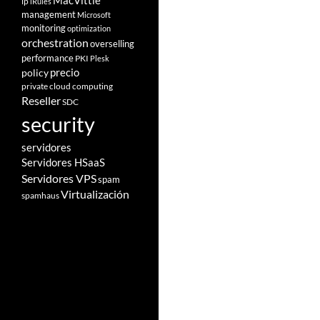
MacVittie
ip
iRules
management
Microsoft
monitoring
optimization
orchestration
overselling
performance
PKI
Plesk
policy
precio
private cloud computing
Reseller
SDC
security
servidores
Servidores HSaaS
Servidores VPS
spam
Virtualización
spamhaus