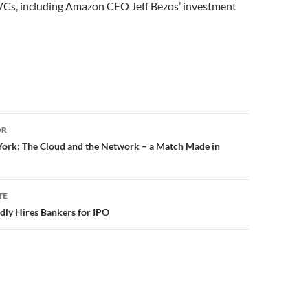
s VCs, including Amazon CEO Jeff Bezos’ investment
or
OR
ork: The Cloud and the Network – a Match Made in
TE
ly Hires Bankers for IPO