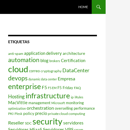
HOME
ETIQUETAS
application delivery
architecture
anti-spam
automation
blog
Certification
brokers
cloud
DataCenter
correo
cryptography
devops
Empresa
dynamic data center
enterprise
F5
F5 Friday
FAQ
F5 EM
infrastructure
Hosting
ip
iRules
MacVittie
management
monitoring
Microsoft
orchestration
overselling
performance
optimization
policy
precio
PKI
private cloud computing
Plesk
security
Reseller
servidores
SDC
Servidores VPS
Servidores HSaaS
spam