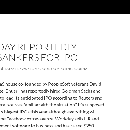
AY REPORTEDLY
BANKERS FOR IPO
LATEST NEWS FROM CLOUD COMPUTING JOURNAL
aS house co-founded by PeopleSoft veterans David
eel Bhusri, has reportedly hired Goldman Sachs and
o lead its anticipated IPO according to Reuters and
ral sources familiar with the situation.” It’s supposed
h’s biggest IPOs this year although everything will
r the Facebook extravaganza. Workday sells HR and
ement software to business and has raised $250