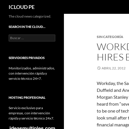
Buscar
ICLOUD PE
Saltar
The cloud news categorized.
hacia
SEARCH IN THE CLOUD…
el
Buscar:
SIN CATEGORÍA
contenido
WORKD
HIRES 
SERVIDORES PRIVADOS
Monitorizados, administrados,
ABRIL 22, 2012
con intervención rápida y
servicio técnico 24×7.
Workday, the Sa
Duffield and An
Morgan Stanley t
HOSTING PROFESIONAL
heard from “seve
Servicio exclusivo para
to be one of tec
empresas, con intervención
look small afte
rápida y servicio técnico 24x7.
financial manag