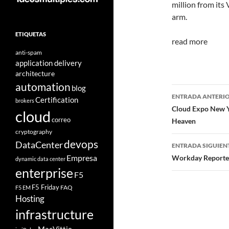
million from it
arm.
ETIQUETAS
read more
anti-spam
application delivery
architecture
automation
blog
Navegad
ENTRADA ANTERI
Certification
brokers
de
Cloud Expo New Y
cloud
correo
Heaven
entradas
cryptography
devops
DataCenter
ENTRADA SIGUIEN
Empresa
Workday Reported
dynamic data center
enterprise
F5
F5 Friday
FAQ
F5 EM
Hosting
infrastructure