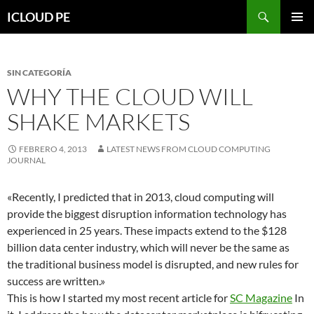
Saltar
Buscar
ICLOUD PE
hacia
MENÚ
el
PRIMAR
contenido
SIN CATEGORÍA
WHY THE CLOUD WILL
SHAKE MARKETS
FEBRERO 4, 2013
LATEST NEWS FROM CLOUD COMPUTING
JOURNAL
«Recently, I predicted that in 2013, cloud computing will
provide the biggest disruption information technology has
experienced in 25 years. These impacts extend to the $128
billion data center industry, which will never be the same as
the traditional business model is disrupted, and new rules for
success are written.»
This is how I started my most recent article for
SC Magazine
In