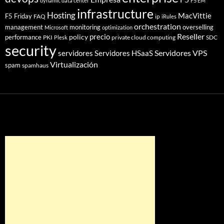
dynamic data center
F5 EM
infrastructure
Hosting
MacVittie
F5 Friday
FAQ
ip
iRules
orchestration
management
monitoring
overselling
Microsoft
optimization
Reseller
policy
precio
performance
PKI
private cloud computing
SDC
Plesk
security
Servidores VPS
servidores
Servidores HSaaS
Virtualización
spam
spamhaus