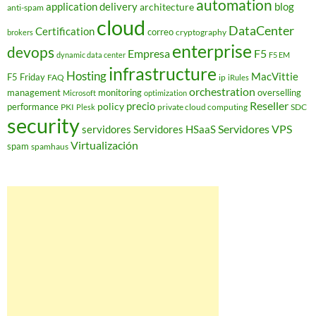
automation
application delivery
blog
architecture
anti-spam
cloud
DataCenter
Certification
correo
cryptography
brokers
enterprise
devops
Empresa
F5
dynamic data center
F5 EM
infrastructure
Hosting
MacVittie
F5 Friday
FAQ
ip
iRules
orchestration
management
monitoring
overselling
Microsoft
optimization
Reseller
policy
precio
performance
PKI
private cloud computing
SDC
Plesk
security
Servidores VPS
servidores
Servidores HSaaS
Virtualización
spam
spamhaus