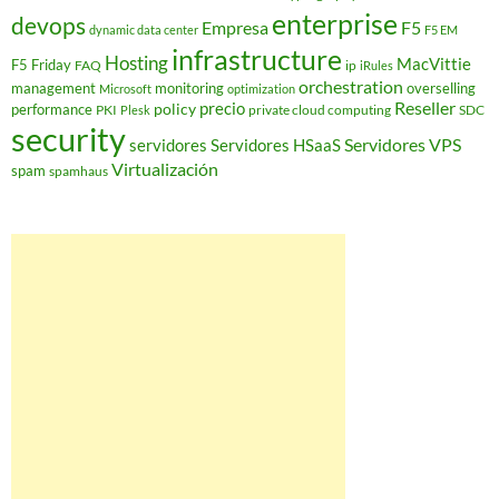
enterprise
devops
Empresa
F5
dynamic data center
F5 EM
infrastructure
Hosting
MacVittie
F5 Friday
FAQ
ip
iRules
orchestration
management
monitoring
overselling
Microsoft
optimization
Reseller
policy
precio
performance
PKI
private cloud computing
SDC
Plesk
security
Servidores VPS
servidores
Servidores HSaaS
Virtualización
spam
spamhaus