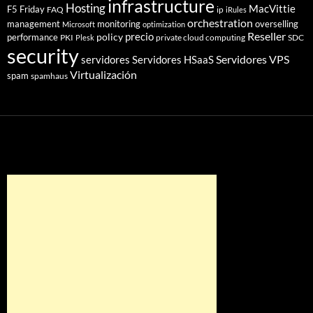
infrastructure
Hosting
MacVittie
F5 Friday
FAQ
ip
iRules
orchestration
management
monitoring
overselling
Microsoft
optimization
Reseller
policy
precio
performance
PKI
private cloud computing
SDC
Plesk
security
Servidores VPS
servidores
Servidores HSaaS
Virtualización
spam
spamhaus