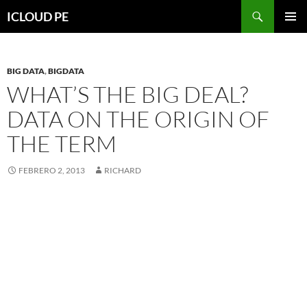
Saltar
Buscar
ICLOUD PE
hacia
MENÚ
el
PRIMAR
contenido
BIG DATA
,
BIGDATA
WHAT’S THE BIG DEAL?
DATA ON THE ORIGIN OF
THE TERM
FEBRERO 2, 2013
RICHARD