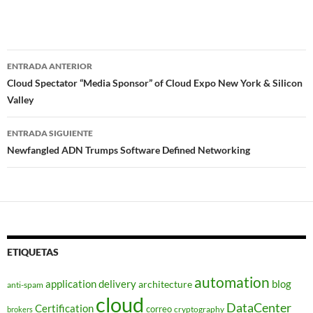
Navegador
ENTRADA ANTERIOR
de
Cloud Spectator “Media Sponsor” of Cloud Expo New York & Silicon
Valley
entradas
ENTRADA SIGUIENTE
Newfangled ADN Trumps Software Defined Networking
ETIQUETAS
automation
application delivery
blog
architecture
anti-spam
cloud
DataCenter
Certification
correo
cryptography
brokers