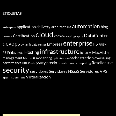
ETIQUETAS
automation
application delivery
blog
architecture
anti-spam
cloud
DataCenter
Certification
correo
cryptography
brokers
enterprise
devops
Empresa
F5
dynamic data center
F5 EM
infrastructure
Hosting
MacVittie
F5 Friday
FAQ
ip
iRules
orchestration
management
monitoring
overselling
Microsoft
optimization
Reseller
policy
precio
performance
PKI
private cloud computing
SDC
Plesk
security
Servidores VPS
servidores
Servidores HSaaS
Virtualización
spam
spamhaus