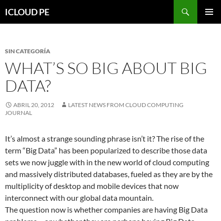
Saltar
Buscar
ICLOUD PE
hacia
MENÚ
el
PRIMAR
contenido
SIN CATEGORÍA
WHAT’S SO BIG ABOUT BIG
DATA?
ABRIL 20, 2012
LATEST NEWS FROM CLOUD COMPUTING
JOURNAL
It’s almost a strange sounding phrase isn’t it? The rise of the
term “Big Data” has been popularized to describe those data
sets we now juggle with in the new world of cloud computing
and massively distributed databases, fueled as they are by the
multiplicity of desktop and mobile devices that now
interconnect with our global data mountain.
The question now is whether companies are having Big Data