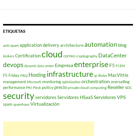
ETIQUETAS
automation
application delivery
blog
architecture
anti-spam
cloud
DataCenter
Certification
correo
cryptography
brokers
enterprise
devops
Empresa
F5
dynamic data center
F5 EM
infrastructure
Hosting
MacVittie
F5 Friday
FAQ
ip
iRules
orchestration
management
monitoring
overselling
Microsoft
optimization
Reseller
policy
precio
performance
PKI
private cloud computing
SDC
Plesk
security
Servidores VPS
servidores
Servidores HSaaS
Virtualización
spam
spamhaus