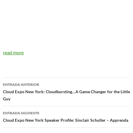
read more
Navegador
ENTRADA ANTERIOR
de
Cloud Expo New York: Cloudbursting…A Game Changer for the Little
Guy
entradas
ENTRADA SIGUIENTE
Cloud Expo New York Speaker Profile: Sinclair Schuller – Apprenda