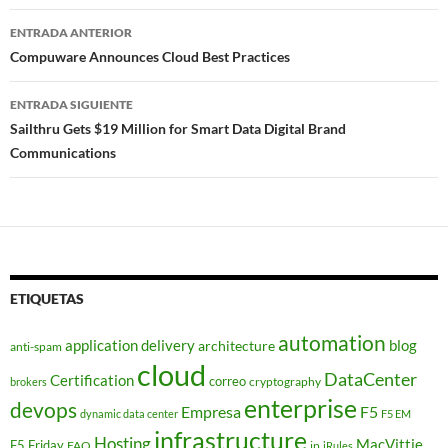
Navegador
ENTRADA ANTERIOR
de
Compuware Announces Cloud Best Practices
entradas
ENTRADA SIGUIENTE
Sailthru Gets $19 Million for Smart Data Digital Brand
Communications
ETIQUETAS
automation
application delivery
blog
architecture
anti-spam
cloud
DataCenter
Certification
correo
cryptography
brokers
enterprise
devops
Empresa
F5
dynamic data center
F5 EM
infrastructure
Hosting
MacVittie
F5 Friday
FAQ
ip
iRules