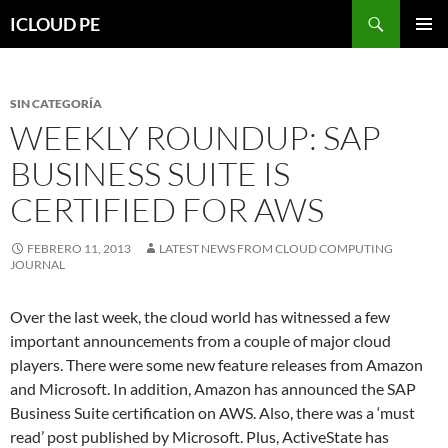
Saltar
Buscar
ICLOUD PE
hacia
MENÚ
el
PRIMAR
contenido
SIN CATEGORÍA
WEEKLY ROUNDUP: SAP
BUSINESS SUITE IS
CERTIFIED FOR AWS
FEBRERO 11, 2013
LATEST NEWS FROM CLOUD COMPUTING
JOURNAL
Over the last week, the cloud world has witnessed a few
important announcements from a couple of major cloud
players. There were some new feature releases from Amazon
and Microsoft. In addition, Amazon has announced the SAP
Business Suite certification on AWS. Also, there was a ‘must
read’ post published by Microsoft. Plus, ActiveState has