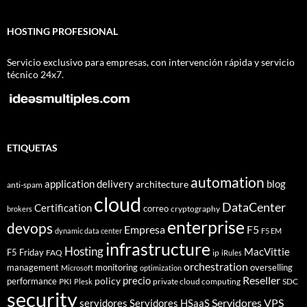
HOSTING PROFESIONAL
Servicio exclusivo para empresas, con intervención rápida y servicio
técnico 24x7.
ETIQUETAS
automation
application delivery
blog
architecture
anti-spam
cloud
DataCenter
Certification
correo
cryptography
brokers
enterprise
devops
Empresa
F5
dynamic data center
F5 EM
infrastructure
Hosting
MacVittie
F5 Friday
FAQ
ip
iRules
orchestration
management
monitoring
overselling
Microsoft
optimization
Reseller
policy
precio
performance
PKI
private cloud computing
SDC
Plesk
security
Servidores VPS
servidores
Servidores HSaaS