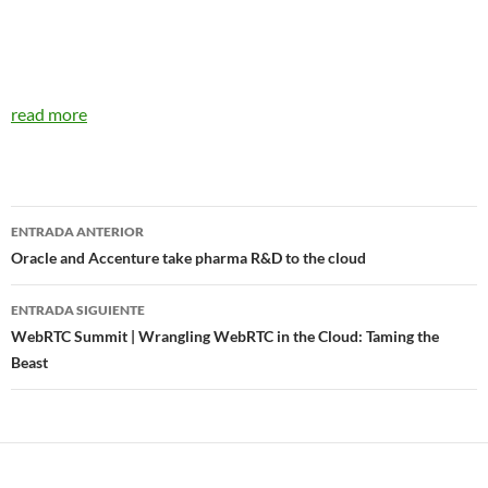
read more
Navegador
ENTRADA ANTERIOR
de
Oracle and Accenture take pharma R&D to the cloud
entradas
ENTRADA SIGUIENTE
WebRTC Summit | Wrangling WebRTC in the Cloud: Taming the
Beast