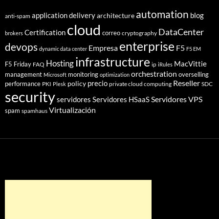
automation
application delivery
blog
architecture
anti-spam
cloud
DataCenter
Certification
correo
cryptography
brokers
enterprise
devops
Empresa
F5
dynamic data center
F5 EM
infrastructure
Hosting
MacVittie
F5 Friday
FAQ
ip
iRules
orchestration
management
monitoring
overselling
Microsoft
optimization
Reseller
policy
precio
performance
PKI
private cloud computing
SDC
Plesk
security
Servidores VPS
servidores
Servidores HSaaS
Virtualización
spam
spamhaus