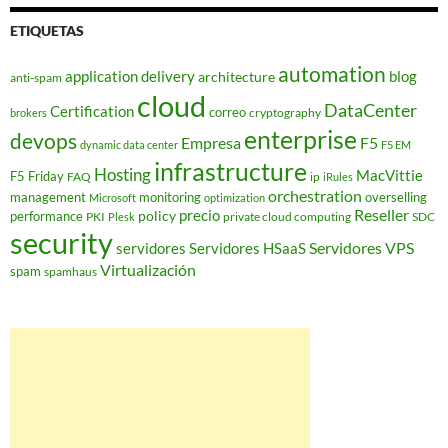
ETIQUETAS
automation
application delivery
blog
architecture
anti-spam
cloud
DataCenter
Certification
correo
cryptography
brokers
enterprise
devops
Empresa
F5
dynamic data center
F5 EM
infrastructure
Hosting
MacVittie
F5 Friday
FAQ
ip
iRules
orchestration
management
monitoring
overselling
Microsoft
optimization
Reseller
policy
precio
performance
PKI
private cloud computing
SDC
Plesk
security
Servidores VPS
servidores
Servidores HSaaS
Virtualización
spam
spamhaus