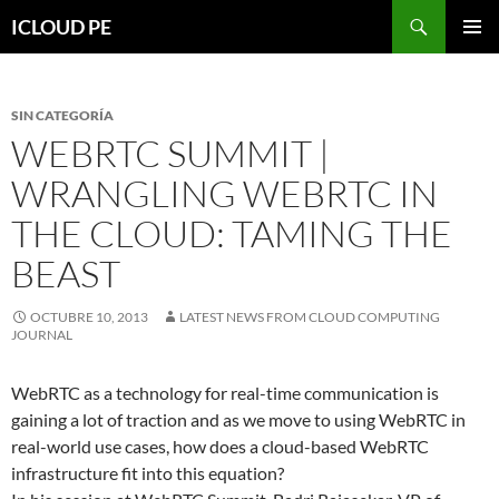
Saltar
Buscar
ICLOUD PE
hacia
MENÚ
el
PRIMAR
contenido
SIN CATEGORÍA
WEBRTC SUMMIT |
WRANGLING WEBRTC IN
THE CLOUD: TAMING THE
BEAST
OCTUBRE 10, 2013
LATEST NEWS FROM CLOUD COMPUTING
JOURNAL
WebRTC as a technology for real-time communication is
gaining a lot of traction and as we move to using WebRTC in
real-world use cases, how does a cloud-based WebRTC
infrastructure fit into this equation?