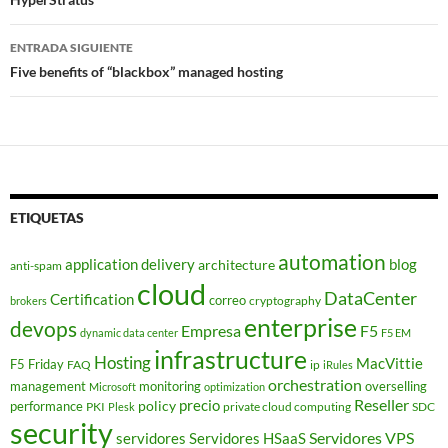
entradas
ENTRADA SIGUIENTE
Five benefits of “blackbox” managed hosting
ETIQUETAS
automation
application delivery
blog
architecture
anti-spam
cloud
DataCenter
Certification
correo
cryptography
brokers
enterprise
devops
Empresa
F5
dynamic data center
F5 EM
infrastructure
Hosting
MacVittie
F5 Friday
FAQ
ip
iRules
orchestration
management
monitoring
overselling
Microsoft
optimization
Reseller
policy
precio
performance
PKI
private cloud computing
SDC
Plesk
security
Servidores VPS
servidores
Servidores HSaaS