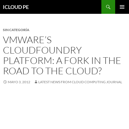
Saltar
Buscar
ICLOUD PE
hacia
MENÚ
el
PRIMAR
contenido
SIN CATEGORÍA
VMWARE’S
CLOUDFOUNDRY
PLATFORM: A FORK IN THE
ROAD TO THE CLOUD?
MAYO 3, 2012
LATEST NEWS FROM CLOUD COMPUTING JOURNAL