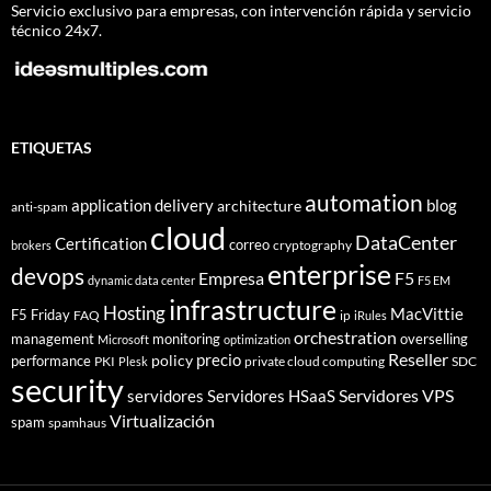
Servicio exclusivo para empresas, con intervención rápida y servicio
técnico 24x7.
ETIQUETAS
automation
application delivery
blog
architecture
anti-spam
cloud
DataCenter
Certification
correo
cryptography
brokers
enterprise
devops
Empresa
F5
dynamic data center
F5 EM
infrastructure
Hosting
MacVittie
F5 Friday
FAQ
ip
iRules
orchestration
management
monitoring
overselling
Microsoft
optimization
Reseller
policy
precio
performance
PKI
private cloud computing
SDC
Plesk
security
Servidores VPS
servidores
Servidores HSaaS
Virtualización
spam
spamhaus