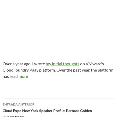
Over a year ago, I wrote
my initial thoughts
on VMware's
CloudFoundry PaaS platform. Over the past year, the platform
has
read more
Navegador
ENTRADA ANTERIOR
de
Cloud Expo New York Speaker Profile: Bernard Golden –
HyperStratus