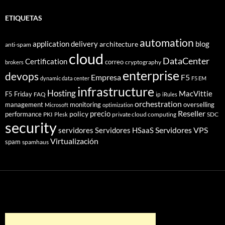
ETIQUETAS
automation
application delivery
blog
architecture
anti-spam
cloud
DataCenter
Certification
correo
cryptography
brokers
enterprise
devops
Empresa
F5
dynamic data center
F5 EM
infrastructure
Hosting
MacVittie
F5 Friday
FAQ
ip
iRules
orchestration
management
monitoring
overselling
Microsoft
optimization
Reseller
policy
precio
performance
PKI
private cloud computing
SDC
Plesk
security
Servidores VPS
servidores
Servidores HSaaS
Virtualización
spam
spamhaus