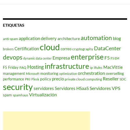
ETIQUETAS
automation
application delivery
blog
architecture
anti-spam
cloud
DataCenter
Certification
correo
cryptography
brokers
enterprise
devops
Empresa
F5
dynamic data center
F5 EM
infrastructure
Hosting
MacVittie
F5 Friday
FAQ
ip
iRules
orchestration
management
monitoring
overselling
Microsoft
optimization
Reseller
policy
precio
performance
PKI
private cloud computing
SDC
Plesk
security
Servidores VPS
servidores
Servidores HSaaS
Virtualización
spam
spamhaus