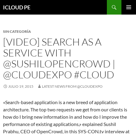
Saltar
Buscar
ICLOUD PE
hacia
MENÚ
el
PRIMAR
contenido
SIN CATEGORÍA
[VIDEO] SEARCH AS A
SERVICE WITH
@SUSHILOPENCROWD |
@CLOUDEXPO #CLOUD
JULIO 19, 2015
LATEST NEWS FROM @CLOUDEXPO
«Search-based application is a new breed of application
architecture. The top two requests we get from our clients is
how do I bring new information in and how do I improve the
performance of existing applications,» explained Sushil
Prabhu, CEO of OpenCrowd, in this SYS-CON.tv interview at