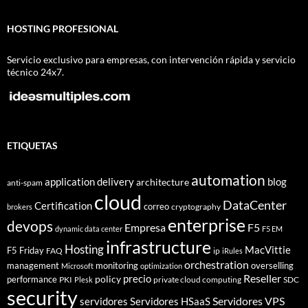
HOSTING PROFESIONAL
Servicio exclusivo para empresas, con intervención rápida y servicio
técnico 24x7.
ETIQUETAS
automation
application delivery
blog
architecture
anti-spam
cloud
DataCenter
Certification
correo
cryptography
brokers
enterprise
devops
Empresa
F5
dynamic data center
F5 EM
infrastructure
Hosting
MacVittie
F5 Friday
FAQ
ip
iRules
orchestration
management
monitoring
overselling
Microsoft
optimization
Reseller
policy
precio
performance
PKI
private cloud computing
SDC
Plesk
security
Servidores VPS
servidores
Servidores HSaaS