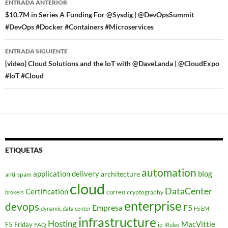
ENTRADA ANTERIOR
de
$10.7M in Series A Funding For @Sysdig | @DevOpsSummit
#DevOps #Docker #Containers #Microservices
entradas
ENTRADA SIGUIENTE
[video] Cloud Solutions and the IoT with @DaveLanda | @CloudExpo
#IoT #Cloud
ETIQUETAS
automation
application delivery
blog
architecture
anti-spam
cloud
DataCenter
Certification
correo
cryptography
brokers
enterprise
devops
Empresa
F5
dynamic data center
F5 EM
infrastructure
Hosting
MacVittie
F5 Friday
FAQ
ip
iRules