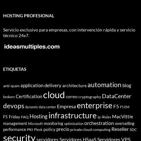
HOSTING PROFESIONAL
Servicio exclusivo para empresas, con intervención rápida y servicio
técnico 24x7.
ETIQUETAS
automation
application delivery
blog
architecture
anti-spam
cloud
DataCenter
Certification
correo
cryptography
brokers
enterprise
devops
Empresa
F5
dynamic data center
F5 EM
infrastructure
Hosting
MacVittie
F5 Friday
FAQ
ip
iRules
orchestration
management
monitoring
overselling
Microsoft
optimization
Reseller
policy
precio
performance
PKI
private cloud computing
SDC
Plesk
security
Servidores VPS
servidores
Servidores HSaaS