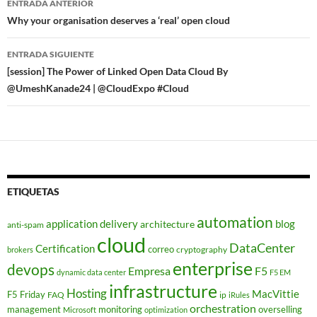
ENTRADA ANTERIOR
de
Why your organisation deserves a ‘real’ open cloud
entradas
ENTRADA SIGUIENTE
[session] The Power of Linked Open Data Cloud By
@UmeshKanade24 | @CloudExpo #Cloud
ETIQUETAS
automation
application delivery
blog
architecture
anti-spam
cloud
DataCenter
Certification
correo
cryptography
brokers
enterprise
devops
Empresa
F5
dynamic data center
F5 EM
infrastructure
Hosting
MacVittie
F5 Friday
FAQ
ip
iRules
orchestration
management
monitoring
overselling
Microsoft
optimization