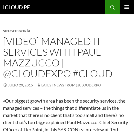
Saltar
Buscar
ICLOUD PE
hacia
MENÚ
el
PRIMAR
contenido
SIN CATEGORÍA
[VIDEO] MANAGED IT
SERVICES WITH PAUL
MAZZUCCO |
@CLOUDEXPO #CLOUD
JULIO 29, 2015
LATEST NEWS FROM @CLOUDEXPO
«Our biggest growth area has been the security services, the
managed services – the things that differentiate us in the
market that there is no client that’s too small and there’s no
client that’s too big,» explained Paul Mazzucco, Chief Security
Officer at TierPoint, in this SYS-CON.tv interview at 16th