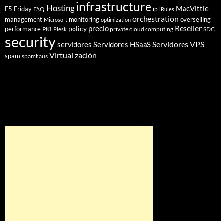
infrastructure
Hosting
MacVittie
F5 Friday
FAQ
ip
iRules
orchestration
management
monitoring
overselling
Microsoft
optimization
Reseller
policy
precio
performance
PKI
private cloud computing
SDC
Plesk
security
Servidores VPS
servidores
Servidores HSaaS
Virtualización
spam
spamhaus