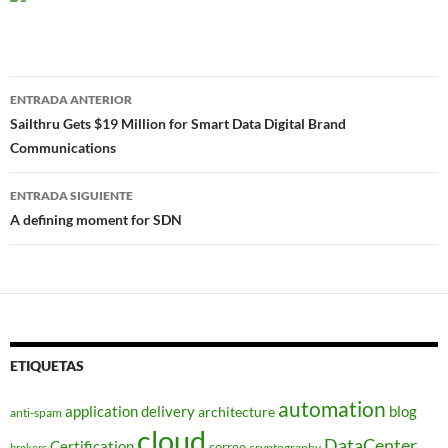
Navegador
ENTRADA ANTERIOR
de
Sailthru Gets $19 Million for Smart Data Digital Brand
Communications
entradas
ENTRADA SIGUIENTE
A defining moment for SDN
ETIQUETAS
automation
application delivery
blog
architecture
anti-spam
cloud
DataCenter
Certification
correo
cryptography
brokers