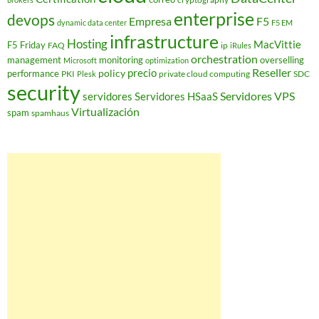
enterprise
devops
Empresa
F5
dynamic data center
F5 EM
infrastructure
Hosting
MacVittie
F5 Friday
FAQ
ip
iRules
orchestration
management
monitoring
overselling
Microsoft
optimization
Reseller
policy
precio
performance
PKI
private cloud computing
SDC
Plesk
security
Servidores VPS
servidores
Servidores HSaaS
Virtualización
spam
spamhaus