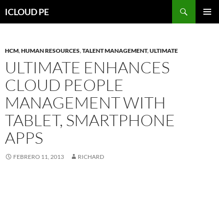
Saltar
Buscar
ICLOUD PE
hacia
MENÚ
el
PRIMAR
contenido
HCM
,
HUMAN RESOURCES
,
TALENT MANAGEMENT
,
ULTIMATE
ULTIMATE ENHANCES
CLOUD PEOPLE
MANAGEMENT WITH
TABLET, SMARTPHONE
APPS
FEBRERO 11, 2013
RICHARD