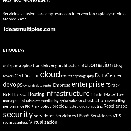
HOSTING PROFESIONAL
Servicio exclusivo para empresas, con intervención rápida y servicio
técnico 24x7.
ETIQUETAS
automation
application delivery
blog
architecture
anti-spam
cloud
DataCenter
Certification
correo
cryptography
brokers
enterprise
devops
Empresa
F5
dynamic data center
F5 EM
infrastructure
Hosting
MacVittie
F5 Friday
FAQ
ip
iRules
orchestration
management
monitoring
overselling
Microsoft
optimization
Reseller
policy
precio
performance
PKI
private cloud computing
SDC
Plesk
security
Servidores VPS
servidores
Servidores HSaaS
Virtualización
spam
spamhaus