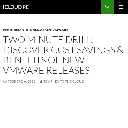
Saltar
Buscar
ICLOUD PE
hacia
MENÚ
el
PRIMAR
contenido
FEATURED
,
VIRTUALIZATION
,
VMWARE
TWO MINUTE DRILL:
DISCOVER COST SAVINGS &
BENEFITS OF NEW
VMWARE RELEASES
FEBRERO 6, 2013
JOURNEY TO THE CLOUD