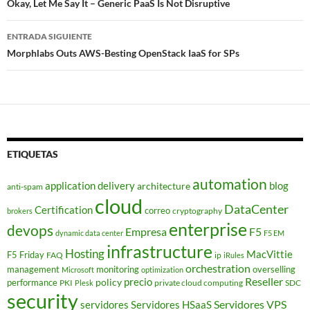
de
Okay, Let Me Say It – Generic PaaS Is Not Disruptive
entradas
ENTRADA SIGUIENTE
Morphlabs Outs AWS-Besting OpenStack IaaS for SPs
ETIQUETAS
automation
application delivery
blog
architecture
anti-spam
cloud
DataCenter
Certification
correo
cryptography
brokers
enterprise
devops
Empresa
F5
dynamic data center
F5 EM
infrastructure
Hosting
MacVittie
F5 Friday
FAQ
ip
iRules
orchestration
management
monitoring
overselling
Microsoft
optimization
Reseller
policy
precio
performance
PKI
private cloud computing
SDC
Plesk
security
Servidores VPS
servidores
Servidores HSaaS