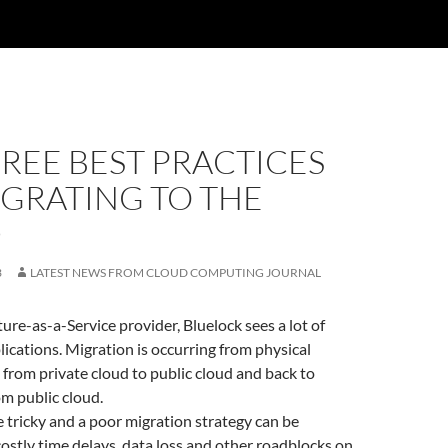
REE BEST PRACTICES
IGRATING TO THE
D
3
LATEST NEWS FROM CLOUD COMPUTING JOURNAL
ture-as-a-Service provider, Bluelock sees a lot of
lications. Migration is occurring from physical
, from private cloud to public cloud and back to
om public cloud.
 tricky and a poor migration strategy can be
costly time delays, data loss and other roadblocks on