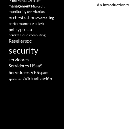
MacVittie
ip
iRules
An Introduction 
management
Microsoft
monitoring
optimization
orchestration
overselling
performance
PKI
Plesk
policy
precio
private cloud computing
Reseller
SDC
security
servidores
Servidores HSaaS
Servidores VPS
spam
Virtualización
spamhaus