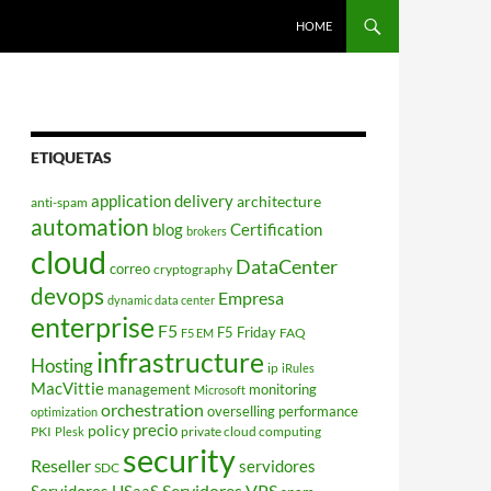
HOME
ETIQUETAS
application delivery
architecture
anti-spam
automation
blog
Certification
brokers
cloud
DataCenter
correo
cryptography
devops
Empresa
dynamic data center
enterprise
F5
F5 Friday
FAQ
F5 EM
infrastructure
Hosting
ip
iRules
MacVittie
management
monitoring
Microsoft
orchestration
overselling
performance
optimization
policy
precio
PKI
private cloud computing
Plesk
security
Reseller
servidores
SDC
Servidores VPS