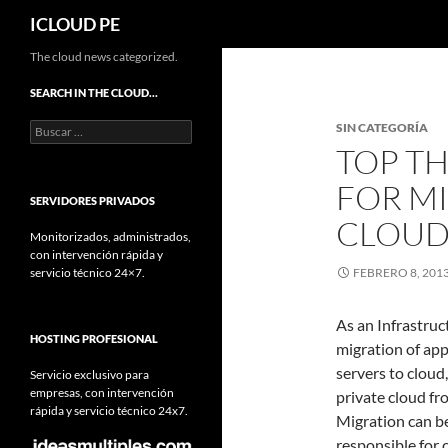
Buscar
ICLOUD PE
Saltar
The cloud news categorized.
hacia
SEARCH IN THE CLOUD…
el
Buscar:
SIN CATEGORÍA
contenido
TOP TH
FOR M
SERVIDORES PRIVADOS
CLOU
Monitorizados, administrados,
con intervención rápida y
servicio técnico 24×7.
FEBRERO 8, 201
As an Infrastruc
HOSTING PROFESIONAL
migration of app
servers to cloud
Servicio exclusivo para
empresas, con intervención
private cloud fr
rápida y servicio técnico 24x7.
Migration can be
responsible for 