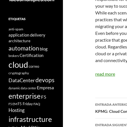
your way to succ
While each scenar
practices that wi
ETIQUETAS
migrating your a
anti-spam
Even before you 
application delivery
practice that go
architecture
cloud. Regardles
automation
blog
cloud or a priva
Certification
brokers
and connectivity
cloud
correo
cryptography
read more
devops
DataCenter
Empresa
dynamic data center
enterprise
F5
Navegad
F5 Friday
FAQ
F5 EM
ENTRADA ANTERI
Hosting
de
KPMG: Cloud Comp
infrastructure
entradas
ENTRADA SIGUIEN