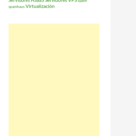
Servidores HSaaS
spam
Virtualización
spamhaus