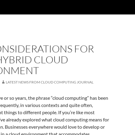
ONSIDERATIONS FOR
HYBRID CLOUD
ONMENT
LATEST NEWS FROM CLOUD COMPUTING JOURNAL
ve or so years, the phrase “cloud computing” has been
equently, in various contexts and quite often,
 things to different people. If you’re like most
u’ve already explored what cloud computing means for
on. Businesses everywhere would love to develop or
s in a cloud environment that accommodates