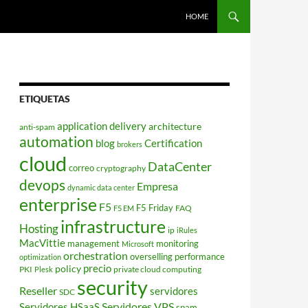
HOME
ETIQUETAS
application delivery
architecture
anti-spam
automation
blog
Certification
brokers
cloud
DataCenter
correo
cryptography
devops
Empresa
dynamic data center
enterprise
F5
F5 Friday
FAQ
F5 EM
infrastructure
Hosting
ip
iRules
MacVittie
management
monitoring
Microsoft
orchestration
overselling
performance
optimization
policy
precio
PKI
private cloud computing
Plesk
security
Reseller
servidores
SDC
Servidores VPS
Servidores HSaaS
spam