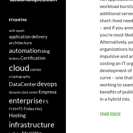
workload bursts 
additional serve
short-lived nee
ETIQUETAS
– and if you are
anti-spam
you’re most likel
application delivery
Alternatively, y
architecture
organizations ha
automation
blog
impulsive and ar
Certification
brokers
costing an IT or
cloud
correo
development of c
cryptography
curve – one that
devops
DataCenter
working to seam
Empresa
benefits of publ
dynamic data center
in a hybrid mix.
enterprise
F5
F5 Friday
FAQ
F5 EM
read more
Hosting
infrastructure