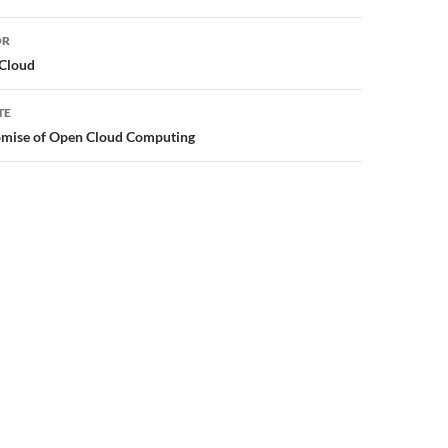
or
OR
Cloud
TE
omise of Open Cloud Computing