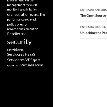
MacVittie
ip
iRules
management
Microsoft
Navegad
monitoring
optimization
ENTRADA ANTERI
orchestration
de
overselling
The Open Source 
performance
PKI
Plesk
entradas
policy
precio
ENTRADA SIGUIEN
private cloud computing
Unlocking the Pr
Reseller
SDC
security
servidores
Servidores HSaaS
Servidores VPS
spam
Virtualización
spamhaus