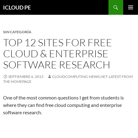
Saltar
Buscar
ICLOUD PE
hacia
MENÚ
el
PRIMAR
contenido
SIN CATEGORÍA
TOP 12 SITES FOR FREE
CLOUD & ENTERPRISE
SOFTWARE RESEARCH
SEPTIEMBRE 6, 2013
CLOUDCOMPUTING-NEWS.NET: LATEST FROM
THE HOMEPAGE
One of the most common questions I get from students is
where they can find free cloud computing and enterprise
software research.