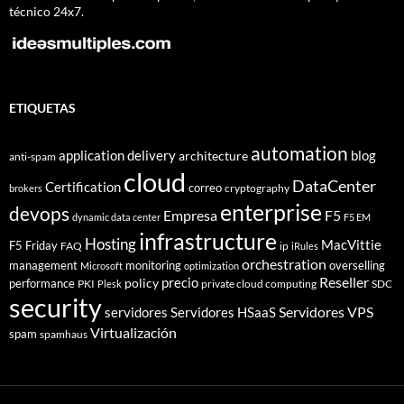
técnico 24x7.
ETIQUETAS
automation
application delivery
blog
architecture
anti-spam
cloud
DataCenter
Certification
correo
cryptography
brokers
enterprise
devops
Empresa
F5
dynamic data center
F5 EM
infrastructure
Hosting
MacVittie
F5 Friday
FAQ
ip
iRules
orchestration
management
monitoring
overselling
Microsoft
optimization
Reseller
policy
precio
performance
PKI
private cloud computing
SDC
Plesk
security
Servidores VPS
servidores
Servidores HSaaS
Virtualización
spam
spamhaus