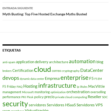
entradas
ENTRADA SIGUIENTE
Myth Busting: Top Five Hosted Exchange Myths Busted
ETIQUETAS
automation
application delivery
blog
architecture
anti-spam
cloud
DataCenter
Certification
correo
cryptography
brokers
enterprise
devops
Empresa
F5
dynamic data center
F5 EM
infrastructure
Hosting
MacVittie
F5 Friday
FAQ
ip
iRules
orchestration
management
monitoring
overselling
Microsoft
optimization
Reseller
policy
precio
performance
PKI
private cloud computing
SDC
Plesk
security
Servidores VPS
servidores
Servidores HSaaS
Virtualización
spam
spamhaus