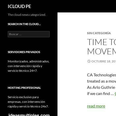
Buscar
ICLOUD PE
Saltar
The cloud news categorized.
hacia
SEARCH IN THE CLOUD…
el
Buscar:
SIN CATEGORÍA
contenido
TIME T
MOVE
SERVIDORES PRIVADOS
Monitorizados, administrados,
OCTUBRE 18, 20
con intervención rápida y
servicio técnico 24×7.
CA Technologies 
treated as a mov
As Arlo Guthrie 
HOSTING PROFESIONAL
if we can find …
Servicio exclusivo para
empresas, con intervención
read more
rápida y servicio técnico 24x7.