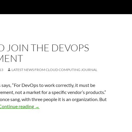
O JOIN THE DEVOPS
MENT
13
LATEST NEWS FROM CLOUD COMPUTING JOURNAL
says, “For DevOps to work correctly, it must be
ement, not a market for a specific vendor’s products.”
once sang, with three people it is an organization. But
Continue reading
→