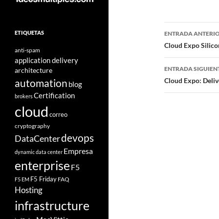
Navegad
ETIQUETAS
ENTRADA ANTERI
de
Cloud Expo Silico
anti-spam
application delivery
entradas
ENTRADA SIGUIEN
architecture
Cloud Expo: Deliv
automation
blog
Certification
brokers
cloud
correo
cryptography
devops
DataCenter
Empresa
dynamic data center
enterprise
F5
F5 Friday
FAQ
F5 EM
Hosting
infrastructure