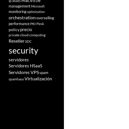
MacVittie
ip
iRules
management
Microsoft
monitoring
optimization
orchestration
overselling
performance
PKI
Plesk
policy
precio
private cloud computing
Reseller
SDC
security
servidores
Servidores HSaaS
Servidores VPS
spam
Virtualización
spamhaus