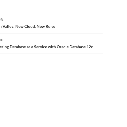
or
OR
n Valley: New Cloud. New Rules
TE
ering Database as a Service with Oracle Database 12c