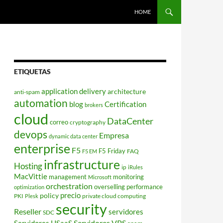
HOME
ETIQUETAS
application delivery
architecture
anti-spam
automation
blog
Certification
brokers
cloud
DataCenter
correo
cryptography
devops
Empresa
dynamic data center
enterprise
F5
F5 Friday
FAQ
F5 EM
infrastructure
Hosting
ip
iRules
MacVittie
management
monitoring
Microsoft
orchestration
overselling
performance
optimization
policy
precio
PKI
private cloud computing
Plesk
security
Reseller
servidores
SDC
Servidores VPS