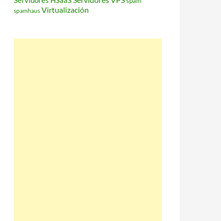
Servidores HSaaS
spam
Virtualización
spamhaus