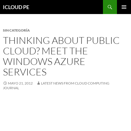
Saltar
Buscar
ICLOUD PE
hacia
MENÚ
el
PRIMAR
contenido
SIN CATEGORÍA
THINKING ABOUT PUBLIC
CLOUD? MEET THE
WINDOWS AZURE
SERVICES
MAYO 21, 2012
LATEST NEWS FROM CLOUD COMPUTING
JOURNAL