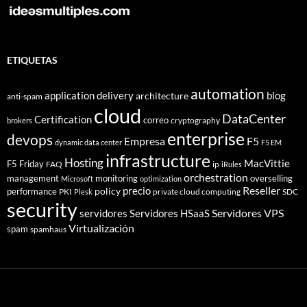
ETIQUETAS
automation
application delivery
blog
architecture
anti-spam
cloud
DataCenter
Certification
correo
cryptography
brokers
enterprise
devops
Empresa
F5
dynamic data center
F5 EM
infrastructure
Hosting
MacVittie
F5 Friday
FAQ
ip
iRules
orchestration
management
monitoring
overselling
Microsoft
optimization
Reseller
policy
precio
performance
PKI
private cloud computing
SDC
Plesk
security
Servidores VPS
servidores
Servidores HSaaS
Virtualización
spam
spamhaus