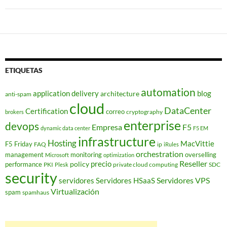
ETIQUETAS
automation
application delivery
blog
architecture
anti-spam
cloud
DataCenter
Certification
correo
cryptography
brokers
enterprise
devops
Empresa
F5
dynamic data center
F5 EM
infrastructure
Hosting
MacVittie
F5 Friday
FAQ
ip
iRules
orchestration
management
monitoring
overselling
Microsoft
optimization
Reseller
policy
precio
performance
PKI
private cloud computing
SDC
Plesk
security
Servidores VPS
servidores
Servidores HSaaS
Virtualización
spam
spamhaus